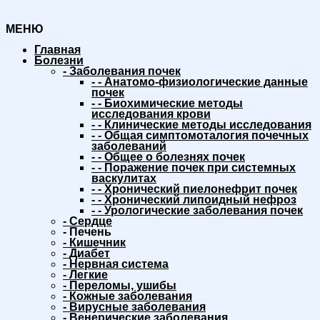
МЕНЮ
Главная
Болезни
-
Заболевания почек
-
-
Анатомо-физиологические данные
почек
-
-
Биохимические методы
исследования крови
-
-
Клинические методы исследования
-
-
Общая симптомоталогия почечных
заболеваний
-
-
Общее о болезнях почек
-
-
Поражение почек при системных
васкулитах
-
-
Хронический пиелонефрит почек
-
-
Хронический липоидный нефроз
-
-
Урологические заболевания почек
-
Сердце
-
Печень
-
Кишечник
-
Диабет
-
Нервная система
-
Легкие
-
Переломы, ушибы
-
Кожные заболевания
-
Вирусные заболевания
-
Венерические заболевания