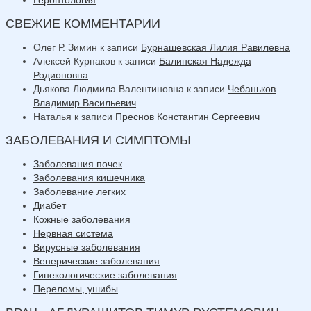
СВЕЖИЕ КОММЕНТАРИИ
Олег Р. Зимин
к записи
Бурнашевская Лилия Равилевна
Алексей Курпаков
к записи
Балинская Надежда
Родионовна
Дьякова Людмила Валентиновна
к записи
Чебаньков
Владимир Васильевич
Наталья
к записи
Преснов Константин Сергеевич
ЗАБОЛЕВАНИЯ И СИМПТОМЫ
Заболевания почек
Заболевания кишечника
Заболевание легких
Диабет
Кожные заболевания
Нервная система
Вирусные заболевания
Венерические заболевания
Гинекологические заболевания
Переломы, ушибы