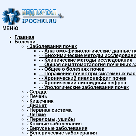
МЕНЮ
Главная
Болезни
-
Заболевания почек
-
-
Анатомо-физиологические данные п
-
-
Биохимические методы исследовани
-
-
Клинические методы исследования
-
-
Общая симптомоталогия почечных з
-
-
Общее о болезнях почек
-
-
Поражение почек при системных вас
-
-
Хронический пиелонефрит почек
-
-
Хронический липоидный нефроз
-
-
Урологические заболевания почек
-
Сердце
-
Печень
-
Кишечник
-
Диабет
-
Нервная система
-
Легкие
-
Переломы, ушибы
-
Кожные заболевания
-
Вирусные заболевания
-
Венерические заболевания