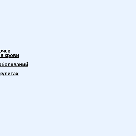
очек
я крови
аболеваний
кулитах