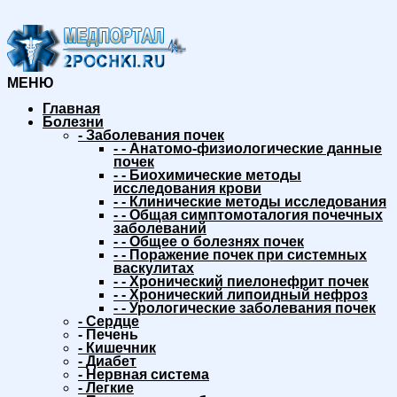
МЕНЮ
Главная
Болезни
-
Заболевания почек
-
-
Анатомо-физиологические данные
почек
-
-
Биохимические методы
исследования крови
-
-
Клинические методы исследования
-
-
Общая симптомоталогия почечных
заболеваний
-
-
Общее о болезнях почек
-
-
Поражение почек при системных
васкулитах
-
-
Хронический пиелонефрит почек
-
-
Хронический липоидный нефроз
-
-
Урологические заболевания почек
-
Сердце
-
Печень
-
Кишечник
-
Диабет
-
Нервная система
-
Легкие