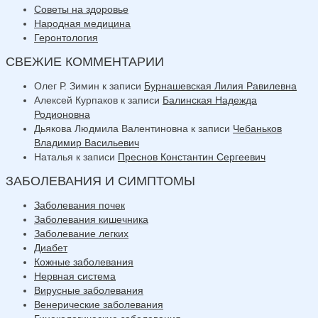
Советы на здоровье
Народная медицина
Геронтология
СВЕЖИЕ КОММЕНТАРИИ
Олег Р. Зимин
к записи
Бурнашевская Лилия Равилевна
Алексей Курпаков
к записи
Балинская Надежда
Родионовна
Дьякова Людмила Валентиновна
к записи
Чебаньков
Владимир Васильевич
Наталья
к записи
Преснов Константин Сергеевич
ЗАБОЛЕВАНИЯ И СИМПТОМЫ
Заболевания почек
Заболевания кишечника
Заболевание легких
Диабет
Кожные заболевания
Нервная система
Вирусные заболевания
Венерические заболевания