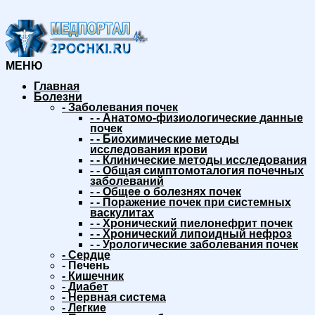
МЕНЮ
Главная
Болезни
-
Заболевания почек
-
-
Анатомо-физиологические данные
почек
-
-
Биохимические методы
исследования крови
-
-
Клинические методы исследования
-
-
Общая симптомоталогия почечных
заболеваний
-
-
Общее о болезнях почек
-
-
Поражение почек при системных
васкулитах
-
-
Хронический пиелонефрит почек
-
-
Хронический липоидный нефроз
-
-
Урологические заболевания почек
-
Сердце
-
Печень
-
Кишечник
-
Диабет
-
Нервная система
-
Легкие