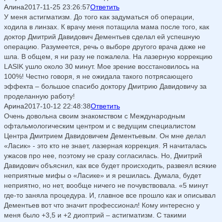
Алина
2017-11-25 23:26:57
Ответить
У меня астигматизм. До того как задуматься об операции,
ходила в линзах. К врачу меня потащила мама после того, как
доктор Дмитрий Давидович Дементьев сделал ей успешную
операцию. Разумеется, речь о выборе другого врача даже не
шла. В общем, я ни разу не пожалела. На лазерную коррекцию
LASIK ушло около 30 минут. Мое зрение восстановилось на
100%! Честно говоря, я не ожидала такого потрясающего
эффекта – большое спасибо доктору Дмитрию Давидовичу за
проделанную работу!
Арина
2017-10-12 22:48:38
Ответить
Очень довольна своим знакомством с Международным
офтальмологическим центром и с ведущим специалистом
Центра Дмитрием Давидовичем Дементьевым. Он мне делал
«Ласик» - это кто не знает, лазерная коррекция. Я начиталась
ужасов про нее, поэтому не сразу согласилась. Но, Дмитрий
Давидович объяснил, как все будет происходить, развеял всякие
неприятные мифы о «Ласике» и я решилась. Думала, будет
неприятно, но нет, вообще ничего не почувствовала. «5 минут
где-то заняла процедура. И, главное все прошло как и описывал
Дементьев вот что значит профессионал! Кому интересно у
меня было +3,5 и +2 диоптрий – астигматизм. С такими