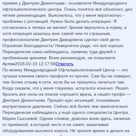
приёме у Дмитрия Дементьева - основателя Международного
офтальмологического центра. Очень понятно всё объяснил, дал
чёткие рекомендации. Выяснилось, что у меня кератоконус -
проблемы с роговицей. Нужно было делать операцию. Я
согласилась и теперь не жалею! Зрение вернулось в норму, и
хотя операция казалась мне самой чем-то страшным,
профессионализм Дмитрия Давидовича сделал своё дело.
Огромная благодарность! Невероятно рада, что всё хорошо:
Периодически сама наблюдаюсь, привожу туда друзей с
проблемным зрением. Всем рекомендую, не пожалеете.
Артем
2018-02-19 12:17:56
Ответить
По-моему Международный Офтальмологический Центр — это
лучшая клиника своего профиля из прочих. Сам бы не поверил,
тем более отзыву в сети, если бы не пришлось лечиться там.
Когда сказали, что у меня глаукома, испугался конечно. Решил
бросить все силы на поиски хорошего врача, а нашёл профи —
Дмитрия Дементьева. Прошёл курс инъекций, понизивших
внутриглазное давление. Сейчас всё более чем замечательно.
Периодически наблюдаюсь у ещё одного специалиста Центра,
Марии Сысоевой. Одним словом, доволен всем здесь, начиная
от приёмной, в которой чисто и не хамят, заканчивая
оборудованием высокого класса. Не тратьте время и деньги на