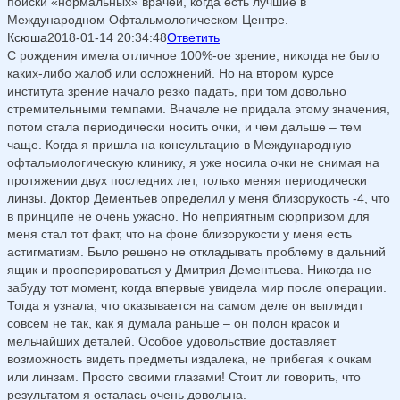
поиски «нормальных» врачей, когда есть лучшие в
Международном Офтальмологическом Центре.
Ксюша
2018-01-14 20:34:48
Ответить
С рождения имела отличное 100%-ое зрение, никогда не было
каких-либо жалоб или осложнений. Но на втором курсе
института зрение начало резко падать, при том довольно
стремительными темпами. Вначале не придала этому значения,
потом стала периодически носить очки, и чем дальше – тем
чаще. Когда я пришла на консультацию в Международную
офтальмологическую клинику, я уже носила очки не снимая на
протяжении двух последних лет, только меняя периодически
линзы. Доктор Дементьев определил у меня близорукость -4, что
в принципе не очень ужасно. Но неприятным сюрпризом для
меня стал тот факт, что на фоне близорукости у меня есть
астигматизм. Было решено не откладывать проблему в дальний
ящик и прооперироваться у Дмитрия Дементьева. Никогда не
забуду тот момент, когда впервые увидела мир после операции.
Тогда я узнала, что оказывается на самом деле он выглядит
совсем не так, как я думала раньше – он полон красок и
мельчайших деталей. Особое удовольствие доставляет
возможность видеть предметы издалека, не прибегая к очкам
или линзам. Просто своими глазами! Стоит ли говорить, что
результатом я осталась очень довольна.