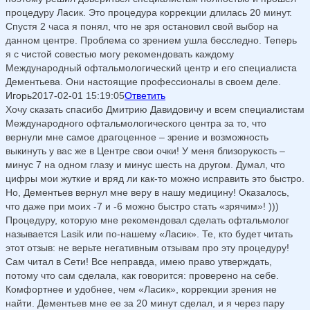
процедуру Ласик. Это процедура коррекции длилась 20 минут.
Спустя 2 часа я понял, что не зря остановил свой выбор на
данном центре. Проблема со зрением ушла бесследно. Теперь
я с чистой совестью могу рекомендовать каждому
Международный офтальмологический центр и его специалиста
Дементьева. Они настоящие профессионалы в своем деле.
Игорь
2017-02-01 15:19:05
Ответить
Хочу сказать спасибо Дмитрию Давидовичу и всем специалистам
Международного офтальмологического центра за то, что
вернули мне самое драгоценное – зрение и возможность
выкинуть у вас же в Центре свои очки! У меня близорукость –
минус 7 на одном глазу и минус шесть на другом. Думал, что
цифры мои жуткие и вряд ли как-то можно исправить это быстро.
Но, Дементьев вернул мне веру в нашу медицину! Оказалось,
что даже при моих -7 и -6 можно быстро стать «зрячим»! )))
Процедуру, которую мне рекомендовал сделать офтальмолог
называется Lasik или по-нашему «Ласик». Те, кто будет читать
этот отзыв: не верьте негативным отзывам про эту процедуру!
Сам читал в Сети! Все неправда, имею право утверждать,
потому что сам сделала, как говорится: проверено на себе.
Комфортнее и удобнее, чем «Ласик», коррекции зрения не
найти. Дементьев мне ее за 20 минут сделал, и я через пару