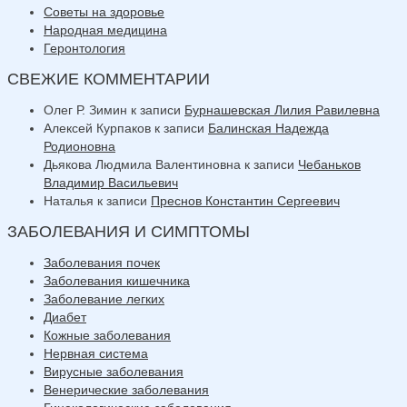
Советы на здоровье
Народная медицина
Геронтология
СВЕЖИЕ КОММЕНТАРИИ
Олег Р. Зимин
к записи
Бурнашевская Лилия Равилевна
Алексей Курпаков
к записи
Балинская Надежда
Родионовна
Дьякова Людмила Валентиновна
к записи
Чебаньков
Владимир Васильевич
Наталья
к записи
Преснов Константин Сергеевич
ЗАБОЛЕВАНИЯ И СИМПТОМЫ
Заболевания почек
Заболевания кишечника
Заболевание легких
Диабет
Кожные заболевания
Нервная система
Вирусные заболевания
Венерические заболевания