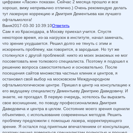
цифрами «Ласик» показан. Сейчас 2 месяца прошло и все
хорошо, вижу непривычно отлично.) Очень рекомендую делать
тут лазерную коррекцию и Дмитрия Дементьева как лучшего
офтальмолога!
Ваня
2017-03-30 10:39:10
Ответить
Сам я из Краснодара, в Москву приехал учится. Спустя
некоторое время, из-за нагрузок в институте, начал замечать,
что зрение ухудшается. Решил долго не тянуть с этим и
искоренить проблему, как говорится, в зародыше. Но тут же
столкнулся с другой проблемой: никто из моих знакомых не мог
посоветовать мне толкового специалиста. Поэтому я подошел к
решению вопроса самостоятельно и основательно. После
посещения сайтов множества частных клиник и центров, я
остановил свой выбор на московском Международном
офтальмологическом центре. Пришел в центр на консультацию к
его ведущему специалисту Дементьеву Дмитрию Давидовичу. И
знаете, не прогадал. В первую очередь, хотелось бы выразить
свое восхищение, по поводу профессионализма Дмитрия
Давидовича и центра в целом. Состояние моего зрения оценили
объективно, с использование современных методов. Решить
проблему предложили с помощью лазера, корректирующего
зрение. Я остался под приятным впечатлением от консультации,
поэтому решил довериться специалистам полностью и прошел