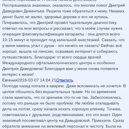
Поспрашивала знакомых, оказалось, что многим помог Дмитрий
Давидович Дементьев. Решила тоже обратиться к нему. Никаких
денег было не жалко, здоровье дороже и его не купишь.
Понравилось, что Дмитрий провёл тщательную диагностику,
отвечал на мои вопросы и рассказал, что в моём случае нужна
операция факоэмульсификации катаракты - она длится всего
10-15 минут и проходит под капельной анестезией. Сказать, что
у меня камень упал с души - это ничего не сказать! Сейчас всё
хорошо. вышла на пенсию, осваиваю интернет и собираюсь
путешествовать. Благодарю от всего сердца врачей
Международного офтальмологического центра и особенно
Дмитрия Давидовича! Благодаря вам у меня снова появился
интерес к жизни!
Евгения
2018-03-07 14:04:21
Ответить
Полгода назад попала в аварию. Даже вспоминать не хочется. В
целом обошлось без внушительных травм. Но со временем
стала замечать, что со зрением что-то не так. Забеспокоилась,
потому что раньше не было проблем. Не люблю откладывать
дела на потом, сразу начала искать хорошую клинику. Точнее,
советовалась с друзьями, родственниками, кто что знает. Один
знакомый посоветовал центр на Давыдовской. Приехала. Сразу
обратила внимание на вежливый персонал и чистоту. Была на