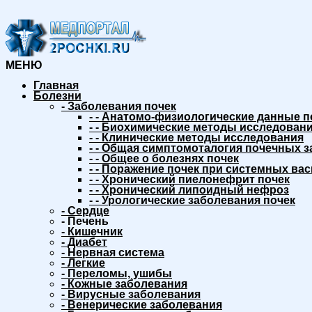
МЕНЮ
Главная
Болезни
-
Заболевания почек
-
-
Анатомо-физиологические данные п
-
-
Биохимические методы исследовани
-
-
Клинические методы исследования
-
-
Общая симптомоталогия почечных з
-
-
Общее о болезнях почек
-
-
Поражение почек при системных вас
-
-
Хронический пиелонефрит почек
-
-
Хронический липоидный нефроз
-
-
Урологические заболевания почек
-
Сердце
-
Печень
-
Кишечник
-
Диабет
-
Нервная система
-
Легкие
-
Переломы, ушибы
-
Кожные заболевания
-
Вирусные заболевания
-
Венерические заболевания