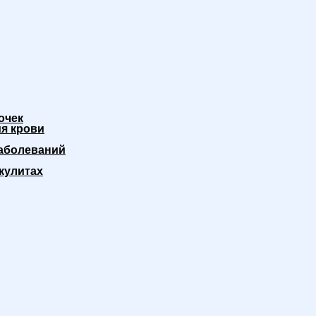
очек
я крови
аболеваний
кулитах