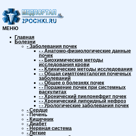
МЕНЮ
Главная
Болезни
-
Заболевания почек
-
-
Анатомо-физиологические данные
почек
-
-
Биохимические методы
исследования крови
-
-
Клинические методы исследования
-
-
Общая симптомоталогия почечных
заболеваний
-
-
Общее о болезнях почек
-
-
Поражение почек при системных
васкулитах
-
-
Хронический пиелонефрит почек
-
-
Хронический липоидный нефроз
-
-
Урологические заболевания почек
-
Сердце
-
Печень
-
Кишечник
-
Диабет
-
Нервная система
-
Легкие