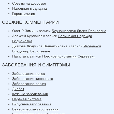
Советы на здоровье
Народная медицина
Геронтология
СВЕЖИЕ КОММЕНТАРИИ
Олег Р. Зимин
к записи
Бурнашевская Лилия Равилевна
Алексей Курпаков
к записи
Балинская Надежда
Родионовна
Дьякова Людмила Валентиновна
к записи
Чебаньков
Владимир Васильевич
Наталья
к записи
Преснов Константин Сергеевич
ЗАБОЛЕВАНИЯ И СИМПТОМЫ
Заболевания почек
Заболевания кишечника
Заболевание легких
Диабет
Кожные заболевания
Нервная система
Вирусные заболевания
Венерические заболевания