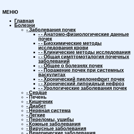
МЕНЮ
Главная
Болезни
-
Заболевания почек
-
-
Анатомо-физиологические данные
почек
-
-
Биохимические методы
исследования крови
-
-
Клинические методы исследования
-
-
Общая симптомоталогия почечных
заболеваний
-
-
Общее о болезнях почек
-
-
Поражение почек при системных
васкулитах
-
-
Хронический пиелонефрит почек
-
-
Хронический липоидный нефроз
-
-
Урологические заболевания почек
-
Сердце
-
Печень
-
Кишечник
-
Диабет
-
Нервная система
-
Легкие
-
Переломы, ушибы
-
Кожные заболевания
-
Вирусные заболевания
-
Венерические заболевания