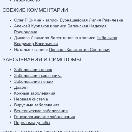
СВЕЖИЕ КОММЕНТАРИИ
Олег Р. Зимин
к записи
Бурнашевская Лилия Равилевна
Алексей Курпаков
к записи
Балинская Надежда
Родионовна
Дьякова Людмила Валентиновна
к записи
Чебаньков
Владимир Васильевич
Наталья
к записи
Преснов Константин Сергеевич
ЗАБОЛЕВАНИЯ И СИМПТОМЫ
Заболевания почек
Заболевания кишечника
Заболевание легких
Диабет
Кожные заболевания
Нервная система
Вирусные заболевания
Венерические заболевания
Гинекологические заболевания
Переломы, ушибы