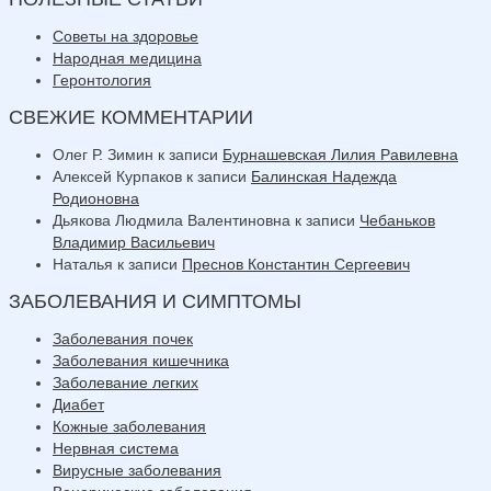
Советы на здоровье
Народная медицина
Геронтология
СВЕЖИЕ КОММЕНТАРИИ
Олег Р. Зимин
к записи
Бурнашевская Лилия Равилевна
Алексей Курпаков
к записи
Балинская Надежда
Родионовна
Дьякова Людмила Валентиновна
к записи
Чебаньков
Владимир Васильевич
Наталья
к записи
Преснов Константин Сергеевич
ЗАБОЛЕВАНИЯ И СИМПТОМЫ
Заболевания почек
Заболевания кишечника
Заболевание легких
Диабет
Кожные заболевания
Нервная система
Вирусные заболевания