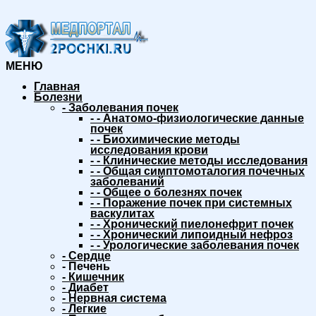
МЕНЮ
Главная
Болезни
-
Заболевания почек
-
-
Анатомо-физиологические данные
почек
-
-
Биохимические методы
исследования крови
-
-
Клинические методы исследования
-
-
Общая симптомоталогия почечных
заболеваний
-
-
Общее о болезнях почек
-
-
Поражение почек при системных
васкулитах
-
-
Хронический пиелонефрит почек
-
-
Хронический липоидный нефроз
-
-
Урологические заболевания почек
-
Сердце
-
Печень
-
Кишечник
-
Диабет
-
Нервная система
-
Легкие