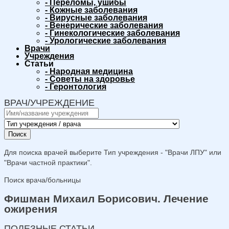
-
Переломы, ушибы
-
Кожные заболевания
-
Вирусные заболевания
-
Венерические заболевания
-
Гинекологические заболевания
-
Урологические заболевания
Врачи
Учреждения
Статьи
-
Народная медицина
-
Советы на здоровье
-
Геронтология
ВРАЧ/УЧРЕЖДЕНИЕ
Поиск
Для поиска врачей выберите Тип учреждения - "Врачи ЛПУ" или
"Врачи частной практики".
Поиск врача/больницы
Фишман Михаил Борисович. Лечение
ожирения
ПОЛЕЗНЫЕ СТАТЬИ