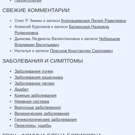
СВЕЖИЕ КОММЕНТАРИИ
Олег Р. Зимин
к записи
Бурнашевская Лилия Равилевна
Алексей Курпаков
к записи
Балинская Надежда
Родионовна
Дьякова Людмила Валентиновна
к записи
Чебаньков
Владимир Васильевич
Наталья
к записи
Преснов Константин Сергеевич
ЗАБОЛЕВАНИЯ И СИМПТОМЫ
Заболевания почек
Заболевания кишечника
Заболевание легких
Диабет
Кожные заболевания
Нервная система
Вирусные заболевания
Венерические заболевания
Гинекологические заболевания
Переломы, ушибы