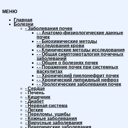
МЕНЮ
Главная
Болезни
-
Заболевания почек
-
-
Анатомо-физиологические данные
почек
-
-
Биохимические методы
исследования крови
-
-
Клинические методы исследования
-
-
Общая симптомоталогия почечных
заболеваний
-
-
Общее о болезнях почек
-
-
Поражение почек при системных
васкулитах
-
-
Хронический пиелонефрит почек
-
-
Хронический липоидный нефроз
-
-
Урологические заболевания почек
-
Сердце
-
Печень
-
Кишечник
-
Диабет
-
Нервная система
-
Легкие
-
Переломы, ушибы
-
Кожные заболевания
-
Вирусные заболевания
-
Венерические заболевания