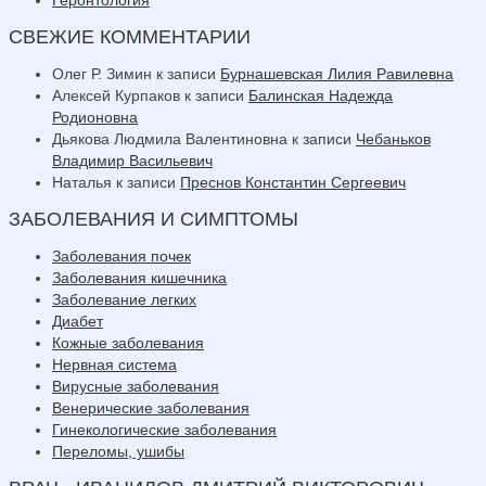
СВЕЖИЕ КОММЕНТАРИИ
Олег Р. Зимин
к записи
Бурнашевская Лилия Равилевна
Алексей Курпаков
к записи
Балинская Надежда
Родионовна
Дьякова Людмила Валентиновна
к записи
Чебаньков
Владимир Васильевич
Наталья
к записи
Преснов Константин Сергеевич
ЗАБОЛЕВАНИЯ И СИМПТОМЫ
Заболевания почек
Заболевания кишечника
Заболевание легких
Диабет
Кожные заболевания
Нервная система
Вирусные заболевания
Венерические заболевания
Гинекологические заболевания
Переломы, ушибы