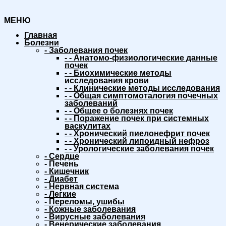
МЕНЮ
Главная
Болезни
-
Заболевания почек
-
-
Анатомо-физиологические данные
почек
-
-
Биохимические методы
исследования крови
-
-
Клинические методы исследования
-
-
Общая симптомоталогия почечных
заболеваний
-
-
Общее о болезнях почек
-
-
Поражение почек при системных
васкулитах
-
-
Хронический пиелонефрит почек
-
-
Хронический липоидный нефроз
-
-
Урологические заболевания почек
-
Сердце
-
Печень
-
Кишечник
-
Диабет
-
Нервная система
-
Легкие
-
Переломы, ушибы
-
Кожные заболевания
-
Вирусные заболевания
-
Венерические заболевания