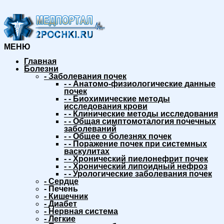
МЕНЮ
Главная
Болезни
-
Заболевания почек
-
-
Анатомо-физиологические данные
почек
-
-
Биохимические методы
исследования крови
-
-
Клинические методы исследования
-
-
Общая симптомоталогия почечных
заболеваний
-
-
Общее о болезнях почек
-
-
Поражение почек при системных
васкулитах
-
-
Хронический пиелонефрит почек
-
-
Хронический липоидный нефроз
-
-
Урологические заболевания почек
-
Сердце
-
Печень
-
Кишечник
-
Диабет
-
Нервная система
-
Легкие