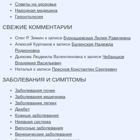
Советы на здоровье
Народная медицина
Геронтология
СВЕЖИЕ КОММЕНТАРИИ
Олег Р. Зимин
к записи
Бурнашевская Лилия Равилевна
Алексей Курпаков
к записи
Балинская Надежда
Родионовна
Дьякова Людмила Валентиновна
к записи
Чебаньков
Владимир Васильевич
Наталья
к записи
Преснов Константин Сергеевич
ЗАБОЛЕВАНИЯ И СИМПТОМЫ
Заболевания почек
Заболевания кишечника
Заболевание легких
Диабет
Кожные заболевания
Нервная система
Вирусные заболевания
Венерические заболевания