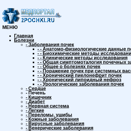
МЕНЮ
Главная
Болезни
-
Заболевания почек
-
-
Анатомо-физиологические данные п
-
-
Биохимические методы исследовани
-
-
Клинические методы исследования
-
-
Общая симптомоталогия почечных з
-
-
Общее о болезнях почек
-
-
Поражение почек при системных вас
-
-
Хронический пиелонефрит почек
-
-
Хронический липоидный нефроз
-
-
Урологические заболевания почек
-
Сердце
-
Печень
-
Кишечник
-
Диабет
-
Нервная система
-
Легкие
-
Переломы, ушибы
-
Кожные заболевания
-
Вирусные заболевания
-
Венерические заболевания