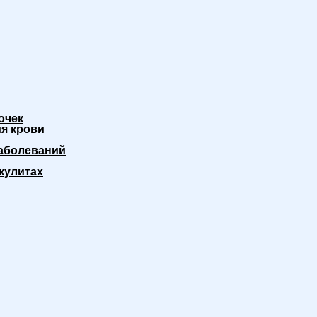
очек
я крови
аболеваний
кулитах