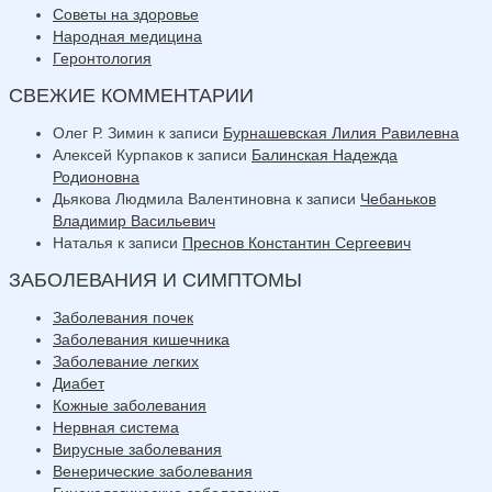
Советы на здоровье
Народная медицина
Геронтология
СВЕЖИЕ КОММЕНТАРИИ
Олег Р. Зимин
к записи
Бурнашевская Лилия Равилевна
Алексей Курпаков
к записи
Балинская Надежда
Родионовна
Дьякова Людмила Валентиновна
к записи
Чебаньков
Владимир Васильевич
Наталья
к записи
Преснов Константин Сергеевич
ЗАБОЛЕВАНИЯ И СИМПТОМЫ
Заболевания почек
Заболевания кишечника
Заболевание легких
Диабет
Кожные заболевания
Нервная система
Вирусные заболевания
Венерические заболевания