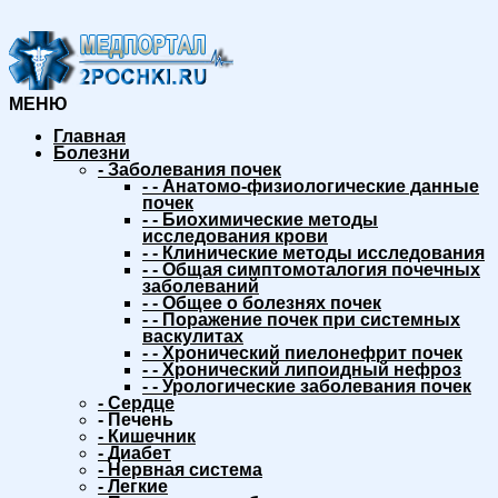
МЕНЮ
Главная
Болезни
-
Заболевания почек
-
-
Анатомо-физиологические данные
почек
-
-
Биохимические методы
исследования крови
-
-
Клинические методы исследования
-
-
Общая симптомоталогия почечных
заболеваний
-
-
Общее о болезнях почек
-
-
Поражение почек при системных
васкулитах
-
-
Хронический пиелонефрит почек
-
-
Хронический липоидный нефроз
-
-
Урологические заболевания почек
-
Сердце
-
Печень
-
Кишечник
-
Диабет
-
Нервная система
-
Легкие