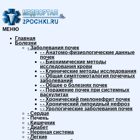
МЕНЮ
Главная
Болезни
-
Заболевания почек
-
-
Анатомо-физиологические данные
почек
-
-
Биохимические методы
исследования крови
-
-
Клинические методы исследования
-
-
Общая симптомоталогия почечных
заболеваний
-
-
Общее о болезнях почек
-
-
Поражение почек при системных
васкулитах
-
-
Хронический пиелонефрит почек
-
-
Хронический липоидный нефроз
-
-
Урологические заболевания почек
-
Сердце
-
Печень
-
Кишечник
-
Диабет
-
Нервная система
-
Легкие