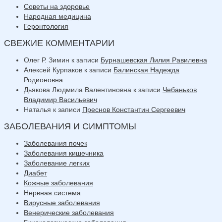
Советы на здоровье
Народная медицина
Геронтология
СВЕЖИЕ КОММЕНТАРИИ
Олег Р. Зимин
к записи
Бурнашевская Лилия Равилевна
Алексей Курпаков
к записи
Балинская Надежда
Родионовна
Дьякова Людмила Валентиновна
к записи
Чебаньков
Владимир Васильевич
Наталья
к записи
Преснов Константин Сергеевич
ЗАБОЛЕВАНИЯ И СИМПТОМЫ
Заболевания почек
Заболевания кишечника
Заболевание легких
Диабет
Кожные заболевания
Нервная система
Вирусные заболевания
Венерические заболевания