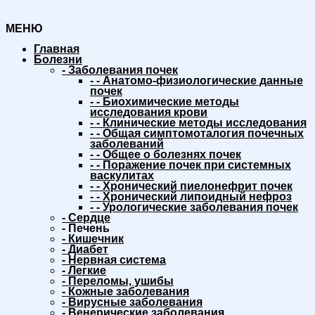
МЕНЮ
Главная
Болезни
-
Заболевания почек
-
-
Анатомо-физиологические данные
почек
-
-
Биохимические методы
исследования крови
-
-
Клинические методы исследования
-
-
Общая симптомоталогия почечных
заболеваний
-
-
Общее о болезнях почек
-
-
Поражение почек при системных
васкулитах
-
-
Хронический пиелонефрит почек
-
-
Хронический липоидный нефроз
-
-
Урологические заболевания почек
-
Сердце
-
Печень
-
Кишечник
-
Диабет
-
Нервная система
-
Легкие
-
Переломы, ушибы
-
Кожные заболевания
-
Вирусные заболевания
-
Венерические заболевания