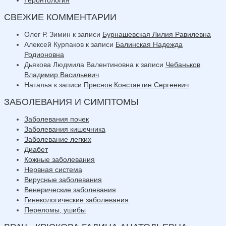
СВЕЖИЕ КОММЕНТАРИИ
Олег Р. Зимин
к записи
Бурнашевская Лилия Равилевна
Алексей Курпаков
к записи
Балинская Надежда
Родионовна
Дьякова Людмила Валентиновна
к записи
Чебаньков
Владимир Васильевич
Наталья
к записи
Преснов Константин Сергеевич
ЗАБОЛЕВАНИЯ И СИМПТОМЫ
Заболевания почек
Заболевания кишечника
Заболевание легких
Диабет
Кожные заболевания
Нервная система
Вирусные заболевания
Венерические заболевания
Гинекологические заболевания
Переломы, ушибы