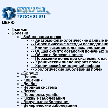
МЕНЮ
Главная
Болезни
-
Заболевания почек
-
-
Анатомо-физиологические данные п
-
-
Биохимические методы исследовани
-
-
Клинические методы исследования
-
-
Общая симптомоталогия почечных з
-
-
Общее о болезнях почек
-
-
Поражение почек при системных вас
-
-
Хронический пиелонефрит почек
-
-
Хронический липоидный нефроз
-
-
Урологические заболевания почек
-
Сердце
-
Печень
-
Кишечник
-
Диабет
-
Нервная система
-
Легкие
-
Переломы, ушибы
-
Кожные заболевания
-
Вирусные заболевания
-
Венерические заболевания