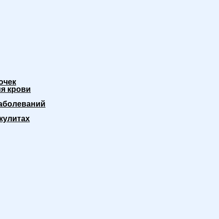
очек
я крови
аболеваний
кулитах