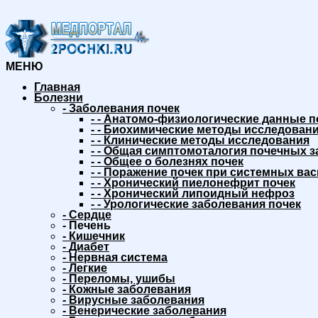
МЕНЮ
Главная
Болезни
-
Заболевания почек
-
-
Анатомо-физиологические данные п
-
-
Биохимические методы исследовани
-
-
Клинические методы исследования
-
-
Общая симптомоталогия почечных з
-
-
Общее о болезнях почек
-
-
Поражение почек при системных вас
-
-
Хронический пиелонефрит почек
-
-
Хронический липоидный нефроз
-
-
Урологические заболевания почек
-
Сердце
-
Печень
-
Кишечник
-
Диабет
-
Нервная система
-
Легкие
-
Переломы, ушибы
-
Кожные заболевания
-
Вирусные заболевания
-
Венерические заболевания