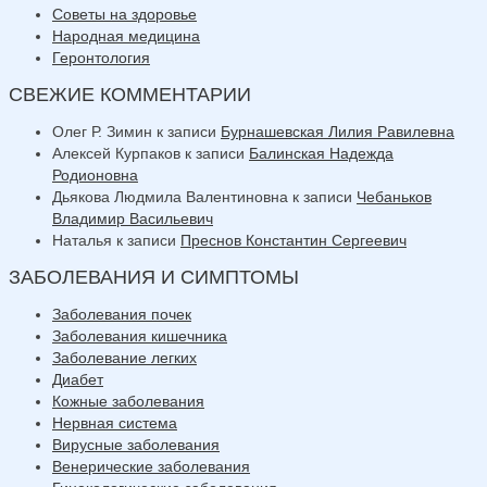
Советы на здоровье
Народная медицина
Геронтология
СВЕЖИЕ КОММЕНТАРИИ
Олег Р. Зимин
к записи
Бурнашевская Лилия Равилевна
Алексей Курпаков
к записи
Балинская Надежда
Родионовна
Дьякова Людмила Валентиновна
к записи
Чебаньков
Владимир Васильевич
Наталья
к записи
Преснов Константин Сергеевич
ЗАБОЛЕВАНИЯ И СИМПТОМЫ
Заболевания почек
Заболевания кишечника
Заболевание легких
Диабет
Кожные заболевания
Нервная система
Вирусные заболевания
Венерические заболевания