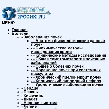
МЕНЮ
Главная
Болезни
-
Заболевания почек
-
-
Анатомо-физиологические данные
почек
-
-
Биохимические методы
исследования крови
-
-
Клинические методы исследования
-
-
Общая симптомоталогия почечных
заболеваний
-
-
Общее о болезнях почек
-
-
Поражение почек при системных
васкулитах
-
-
Хронический пиелонефрит почек
-
-
Хронический липоидный нефроз
-
-
Урологические заболевания почек
-
Сердце
-
Печень
-
Кишечник
-
Диабет
-
Нервная система
-
Легкие