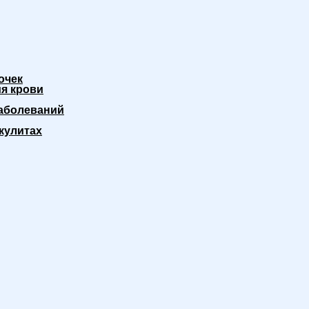
очек
я крови
аболеваний
кулитах