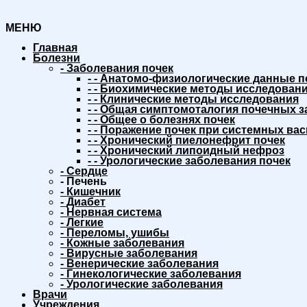
МЕНЮ
Главная
Болезни
-
Заболевания почек
-
-
Анатомо-физиологические данные п
-
-
Биохимические методы исследовани
-
-
Клинические методы исследования
-
-
Общая симптомоталогия почечных з
-
-
Общее о болезнях почек
-
-
Поражение почек при системных вас
-
-
Хронический пиелонефрит почек
-
-
Хронический липоидный нефроз
-
-
Урологические заболевания почек
-
Сердце
-
Печень
-
Кишечник
-
Диабет
-
Нервная система
-
Легкие
-
Переломы, ушибы
-
Кожные заболевания
-
Вирусные заболевания
-
Венерические заболевания
-
Гинекологические заболевания
-
Урологические заболевания
Врачи
Учреждения