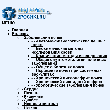
МЕНЮ
Главная
Болезни
-
Заболевания почек
-
-
Анатомо-физиологические данные
почек
-
-
Биохимические методы
исследования крови
-
-
Клинические методы исследования
-
-
Общая симптомоталогия почечных
заболеваний
-
-
Общее о болезнях почек
-
-
Поражение почек при системных
васкулитах
-
-
Хронический пиелонефрит почек
-
-
Хронический липоидный нефроз
-
-
Урологические заболевания почек
-
Сердце
-
Печень
-
Кишечник
-
Диабет
-
Нервная система
-
Легкие