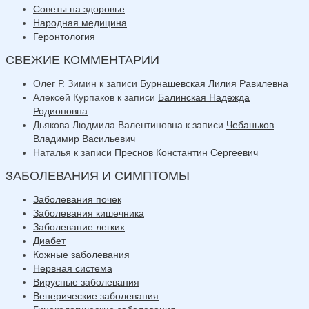
Советы на здоровье
Народная медицина
Геронтология
СВЕЖИЕ КОММЕНТАРИИ
Олег Р. Зимин
к записи
Бурнашевская Лилия Равилевна
Алексей Курпаков
к записи
Балинская Надежда
Родионовна
Дьякова Людмила Валентиновна
к записи
Чебаньков
Владимир Васильевич
Наталья
к записи
Преснов Константин Сергеевич
ЗАБОЛЕВАНИЯ И СИМПТОМЫ
Заболевания почек
Заболевания кишечника
Заболевание легких
Диабет
Кожные заболевания
Нервная система
Вирусные заболевания
Венерические заболевания