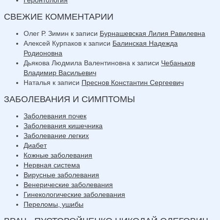
СВЕЖИЕ КОММЕНТАРИИ
Олег Р. Зимин
к записи
Бурнашевская Лилия Равилевна
Алексей Курпаков
к записи
Балинская Надежда
Родионовна
Дьякова Людмила Валентиновна
к записи
Чебаньков
Владимир Васильевич
Наталья
к записи
Преснов Константин Сергеевич
ЗАБОЛЕВАНИЯ И СИМПТОМЫ
Заболевания почек
Заболевания кишечника
Заболевание легких
Диабет
Кожные заболевания
Нервная система
Вирусные заболевания
Венерические заболевания
Гинекологические заболевания
Переломы, ушибы