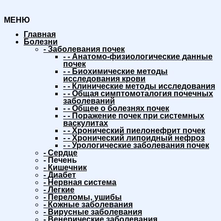
МЕНЮ
Главная
Болезни
-
Заболевания почек
-
-
Анатомо-физиологические данные
почек
-
-
Биохимические методы
исследования крови
-
-
Клинические методы исследования
-
-
Общая симптомоталогия почечных
заболеваний
-
-
Общее о болезнях почек
-
-
Поражение почек при системных
васкулитах
-
-
Хронический пиелонефрит почек
-
-
Хронический липоидный нефроз
-
-
Урологические заболевания почек
-
Сердце
-
Печень
-
Кишечник
-
Диабет
-
Нервная система
-
Легкие
-
Переломы, ушибы
-
Кожные заболевания
-
Вирусные заболевания
-
Венерические заболевания