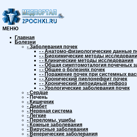
МЕНЮ
Главная
Болезни
-
Заболевания почек
-
-
Анатомо-физиологические данные п
-
-
Биохимические методы исследовани
-
-
Клинические методы исследования
-
-
Общая симптомоталогия почечных з
-
-
Общее о болезнях почек
-
-
Поражение почек при системных вас
-
-
Хронический пиелонефрит почек
-
-
Хронический липоидный нефроз
-
-
Урологические заболевания почек
-
Сердце
-
Печень
-
Кишечник
-
Диабет
-
Нервная система
-
Легкие
-
Переломы, ушибы
-
Кожные заболевания
-
Вирусные заболевания
-
Венерические заболевания