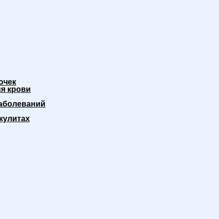
очек
я крови
аболеваний
кулитах