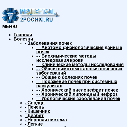
МЕНЮ
Главная
Болезни
-
Заболевания почек
-
-
Анатомо-физиологические данные
почек
-
-
Биохимические методы
исследования крови
-
-
Клинические методы исследования
-
-
Общая симптомоталогия почечных
заболеваний
-
-
Общее о болезнях почек
-
-
Поражение почек при системных
васкулитах
-
-
Хронический пиелонефрит почек
-
-
Хронический липоидный нефроз
-
-
Урологические заболевания почек
-
Сердце
-
Печень
-
Кишечник
-
Диабет
-
Нервная система
-
Легкие