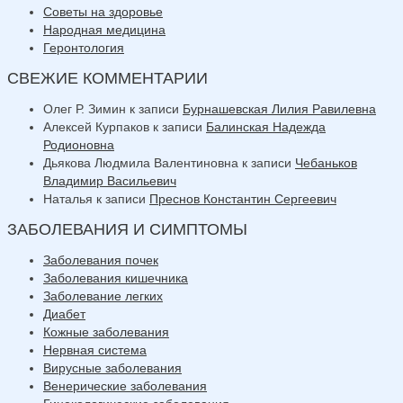
Советы на здоровье
Народная медицина
Геронтология
СВЕЖИЕ КОММЕНТАРИИ
Олег Р. Зимин
к записи
Бурнашевская Лилия Равилевна
Алексей Курпаков
к записи
Балинская Надежда
Родионовна
Дьякова Людмила Валентиновна
к записи
Чебаньков
Владимир Васильевич
Наталья
к записи
Преснов Константин Сергеевич
ЗАБОЛЕВАНИЯ И СИМПТОМЫ
Заболевания почек
Заболевания кишечника
Заболевание легких
Диабет
Кожные заболевания
Нервная система
Вирусные заболевания
Венерические заболевания