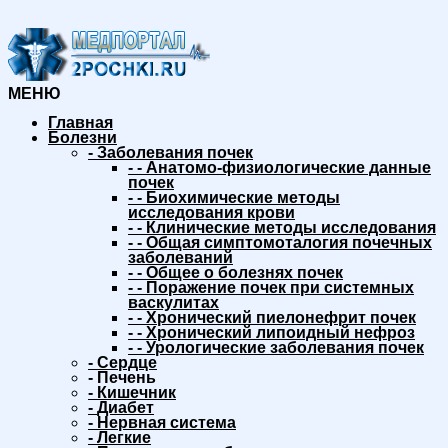
МЕНЮ
Главная
Болезни
-
Заболевания почек
-
-
Анатомо-физиологические данные
почек
-
-
Биохимические методы
исследования крови
-
-
Клинические методы исследования
-
-
Общая симптомоталогия почечных
заболеваний
-
-
Общее о болезнях почек
-
-
Поражение почек при системных
васкулитах
-
-
Хронический пиелонефрит почек
-
-
Хронический липоидный нефроз
-
-
Урологические заболевания почек
-
Сердце
-
Печень
-
Кишечник
-
Диабет
-
Нервная система
-
Легкие