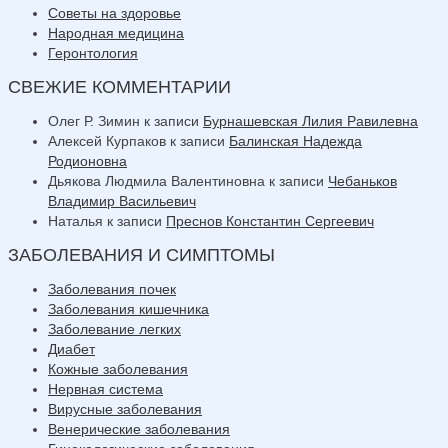
Советы на здоровье
Народная медицина
Геронтология
СВЕЖИЕ КОММЕНТАРИИ
Олег Р. Зимин
к записи
Бурнашевская Лилия Равилевна
Алексей Курпаков
к записи
Балинская Надежда
Родионовна
Дьякова Людмила Валентиновна
к записи
Чебаньков
Владимир Васильевич
Наталья
к записи
Преснов Константин Сергеевич
ЗАБОЛЕВАНИЯ И СИМПТОМЫ
Заболевания почек
Заболевания кишечника
Заболевание легких
Диабет
Кожные заболевания
Нервная система
Вирусные заболевания
Венерические заболевания