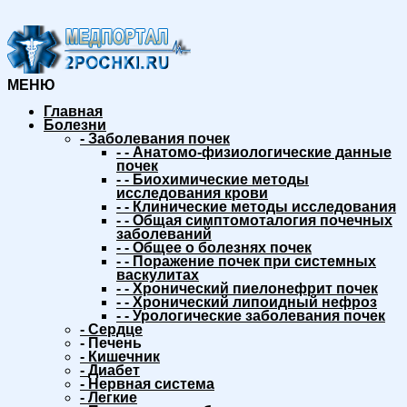
МЕНЮ
Главная
Болезни
-
Заболевания почек
-
-
Анатомо-физиологические данные
почек
-
-
Биохимические методы
исследования крови
-
-
Клинические методы исследования
-
-
Общая симптомоталогия почечных
заболеваний
-
-
Общее о болезнях почек
-
-
Поражение почек при системных
васкулитах
-
-
Хронический пиелонефрит почек
-
-
Хронический липоидный нефроз
-
-
Урологические заболевания почек
-
Сердце
-
Печень
-
Кишечник
-
Диабет
-
Нервная система
-
Легкие