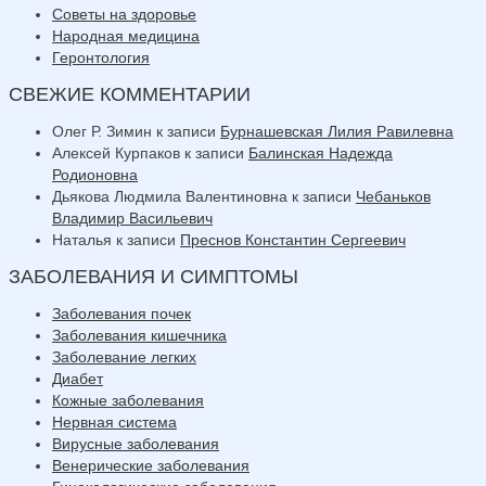
Советы на здоровье
Народная медицина
Геронтология
СВЕЖИЕ КОММЕНТАРИИ
Олег Р. Зимин
к записи
Бурнашевская Лилия Равилевна
Алексей Курпаков
к записи
Балинская Надежда
Родионовна
Дьякова Людмила Валентиновна
к записи
Чебаньков
Владимир Васильевич
Наталья
к записи
Преснов Константин Сергеевич
ЗАБОЛЕВАНИЯ И СИМПТОМЫ
Заболевания почек
Заболевания кишечника
Заболевание легких
Диабет
Кожные заболевания
Нервная система
Вирусные заболевания
Венерические заболевания