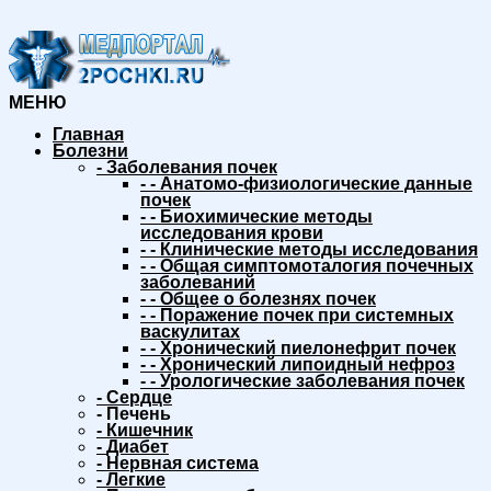
МЕНЮ
Главная
Болезни
-
Заболевания почек
-
-
Анатомо-физиологические данные
почек
-
-
Биохимические методы
исследования крови
-
-
Клинические методы исследования
-
-
Общая симптомоталогия почечных
заболеваний
-
-
Общее о болезнях почек
-
-
Поражение почек при системных
васкулитах
-
-
Хронический пиелонефрит почек
-
-
Хронический липоидный нефроз
-
-
Урологические заболевания почек
-
Сердце
-
Печень
-
Кишечник
-
Диабет
-
Нервная система
-
Легкие