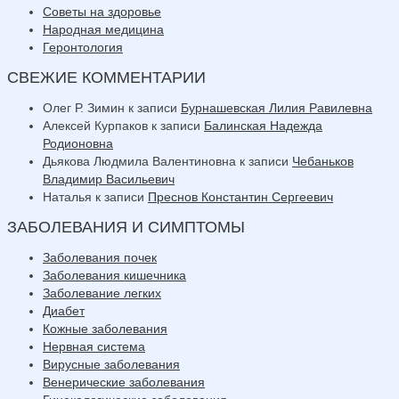
Советы на здоровье
Народная медицина
Геронтология
СВЕЖИЕ КОММЕНТАРИИ
Олег Р. Зимин
к записи
Бурнашевская Лилия Равилевна
Алексей Курпаков
к записи
Балинская Надежда
Родионовна
Дьякова Людмила Валентиновна
к записи
Чебаньков
Владимир Васильевич
Наталья
к записи
Преснов Константин Сергеевич
ЗАБОЛЕВАНИЯ И СИМПТОМЫ
Заболевания почек
Заболевания кишечника
Заболевание легких
Диабет
Кожные заболевания
Нервная система
Вирусные заболевания
Венерические заболевания