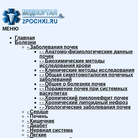
МЕНЮ
Главная
Болезни
-
Заболевания почек
-
-
Анатомо-физиологические данные
почек
-
-
Биохимические методы
исследования крови
-
-
Клинические методы исследования
-
-
Общая симптомоталогия почечных
заболеваний
-
-
Общее о болезнях почек
-
-
Поражение почек при системных
васкулитах
-
-
Хронический пиелонефрит почек
-
-
Хронический липоидный нефроз
-
-
Урологические заболевания почек
-
Сердце
-
Печень
-
Кишечник
-
Диабет
-
Нервная система
-
Легкие