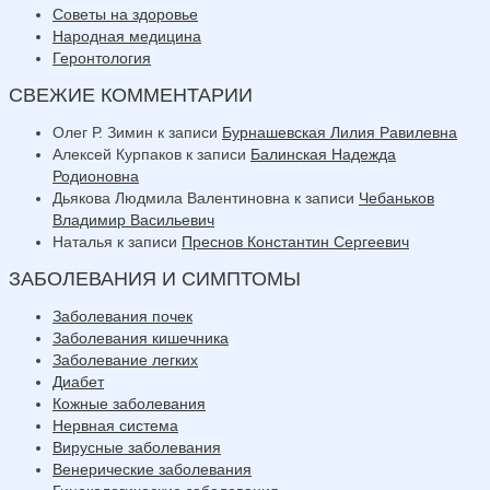
Советы на здоровье
Народная медицина
Геронтология
СВЕЖИЕ КОММЕНТАРИИ
Олег Р. Зимин
к записи
Бурнашевская Лилия Равилевна
Алексей Курпаков
к записи
Балинская Надежда
Родионовна
Дьякова Людмила Валентиновна
к записи
Чебаньков
Владимир Васильевич
Наталья
к записи
Преснов Константин Сергеевич
ЗАБОЛЕВАНИЯ И СИМПТОМЫ
Заболевания почек
Заболевания кишечника
Заболевание легких
Диабет
Кожные заболевания
Нервная система
Вирусные заболевания
Венерические заболевания