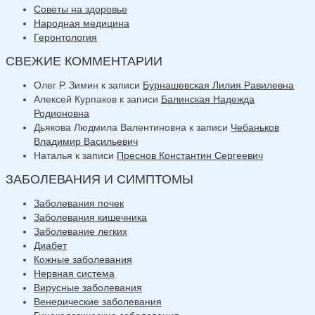
Советы на здоровье
Народная медицина
Геронтология
СВЕЖИЕ КОММЕНТАРИИ
Олег Р. Зимин
к записи
Бурнашевская Лилия Равилевна
Алексей Курпаков
к записи
Балинская Надежда
Родионовна
Дьякова Людмила Валентиновна
к записи
Чебаньков
Владимир Васильевич
Наталья
к записи
Преснов Константин Сергеевич
ЗАБОЛЕВАНИЯ И СИМПТОМЫ
Заболевания почек
Заболевания кишечника
Заболевание легких
Диабет
Кожные заболевания
Нервная система
Вирусные заболевания
Венерические заболевания