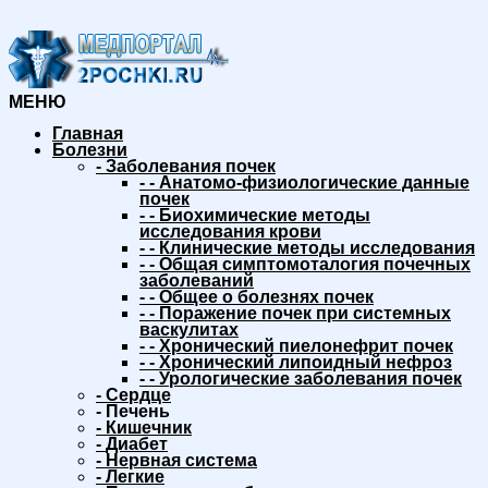
МЕНЮ
Главная
Болезни
-
Заболевания почек
-
-
Анатомо-физиологические данные
почек
-
-
Биохимические методы
исследования крови
-
-
Клинические методы исследования
-
-
Общая симптомоталогия почечных
заболеваний
-
-
Общее о болезнях почек
-
-
Поражение почек при системных
васкулитах
-
-
Хронический пиелонефрит почек
-
-
Хронический липоидный нефроз
-
-
Урологические заболевания почек
-
Сердце
-
Печень
-
Кишечник
-
Диабет
-
Нервная система
-
Легкие