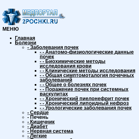
МЕНЮ
Главная
Болезни
-
Заболевания почек
-
-
Анатомо-физиологические данные
почек
-
-
Биохимические методы
исследования крови
-
-
Клинические методы исследования
-
-
Общая симптомоталогия почечных
заболеваний
-
-
Общее о болезнях почек
-
-
Поражение почек при системных
васкулитах
-
-
Хронический пиелонефрит почек
-
-
Хронический липоидный нефроз
-
-
Урологические заболевания почек
-
Сердце
-
Печень
-
Кишечник
-
Диабет
-
Нервная система
-
Легкие