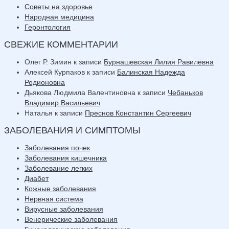
Советы на здоровье
Народная медицина
Геронтология
СВЕЖИЕ КОММЕНТАРИИ
Олег Р. Зимин
к записи
Бурнашевская Лилия Равилевна
Алексей Курпаков
к записи
Балинская Надежда
Родионовна
Дьякова Людмила Валентиновна
к записи
Чебаньков
Владимир Васильевич
Наталья
к записи
Преснов Константин Сергеевич
ЗАБОЛЕВАНИЯ И СИМПТОМЫ
Заболевания почек
Заболевания кишечника
Заболевание легких
Диабет
Кожные заболевания
Нервная система
Вирусные заболевания
Венерические заболевания