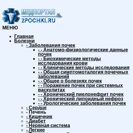
МЕНЮ
Главная
Болезни
-
Заболевания почек
-
-
Анатомо-физиологические данные
почек
-
-
Биохимические методы
исследования крови
-
-
Клинические методы исследования
-
-
Общая симптомоталогия почечных
заболеваний
-
-
Общее о болезнях почек
-
-
Поражение почек при системных
васкулитах
-
-
Хронический пиелонефрит почек
-
-
Хронический липоидный нефроз
-
-
Урологические заболевания почек
-
Сердце
-
Печень
-
Кишечник
-
Диабет
-
Нервная система
-
Легкие