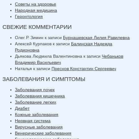
Советы на здоровье
Народная медицина
Геронтология
СВЕЖИЕ КОММЕНТАРИИ
Олег Р. Зимин
к записи
Бурнашевская Лилия Равилевна
Алексей Курпаков
к записи
Балинская Надежда
Родионовна
Дьякова Людмила Валентиновна
к записи
Чебаньков
Владимир Васильевич
Наталья
к записи
Преснов Константин Сергеевич
ЗАБОЛЕВАНИЯ И СИМПТОМЫ
Заболевания почек
Заболевания кишечника
Заболевание легких
Диабет
Кожные заболевания
Нервная система
Вирусные заболевания
Венерические заболевания