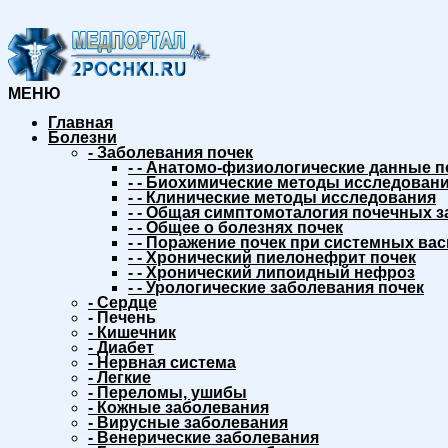
МЕНЮ
Главная
Болезни
-
Заболевания почек
-
-
Анатомо-физиологические данные п
-
-
Биохимические методы исследовани
-
-
Клинические методы исследования
-
-
Общая симптомоталогия почечных з
-
-
Общее о болезнях почек
-
-
Поражение почек при системных вас
-
-
Хронический пиелонефрит почек
-
-
Хронический липоидный нефроз
-
-
Урологические заболевания почек
-
Сердце
-
Печень
-
Кишечник
-
Диабет
-
Нервная система
-
Легкие
-
Переломы, ушибы
-
Кожные заболевания
-
Вирусные заболевания
-
Венерические заболевания