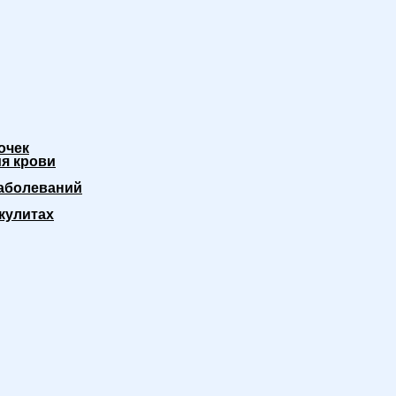
очек
я крови
аболеваний
кулитах