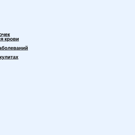
очек
я крови
аболеваний
кулитах