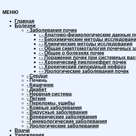
МЕНЮ
Главная
Болезни
-
Заболевания почек
-
-
Анатомо-физиологические данные п
-
-
Биохимические методы исследовани
-
-
Клинические методы исследования
-
-
Общая симптомоталогия почечных з
-
-
Общее о болезнях почек
-
-
Поражение почек при системных вас
-
-
Хронический пиелонефрит почек
-
-
Хронический липоидный нефроз
-
-
Урологические заболевания почек
-
Сердце
-
Печень
-
Кишечник
-
Диабет
-
Нервная система
-
Легкие
-
Переломы, ушибы
-
Кожные заболевания
-
Вирусные заболевания
-
Венерические заболевания
-
Гинекологические заболевания
-
Урологические заболевания
Врачи
Учреждения