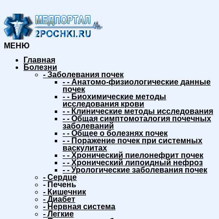
МЕНЮ
Главная
Болезни
-
Заболевания почек
-
-
Анатомо-физиологические данные
почек
-
-
Биохимические методы
исследования крови
-
-
Клинические методы исследования
-
-
Общая симптомоталогия почечных
заболеваний
-
-
Общее о болезнях почек
-
-
Поражение почек при системных
васкулитах
-
-
Хронический пиелонефрит почек
-
-
Хронический липоидный нефроз
-
-
Урологические заболевания почек
-
Сердце
-
Печень
-
Кишечник
-
Диабет
-
Нервная система
-
Легкие