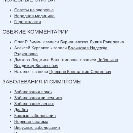
Советы на здоровье
Народная медицина
Геронтология
СВЕЖИЕ КОММЕНТАРИИ
Олег Р. Зимин
к записи
Бурнашевская Лилия Равилевна
Алексей Курпаков
к записи
Балинская Надежда
Родионовна
Дьякова Людмила Валентиновна
к записи
Чебаньков
Владимир Васильевич
Наталья
к записи
Преснов Константин Сергеевич
ЗАБОЛЕВАНИЯ И СИМПТОМЫ
Заболевания почек
Заболевания кишечника
Заболевание легких
Диабет
Кожные заболевания
Нервная система
Вирусные заболевания