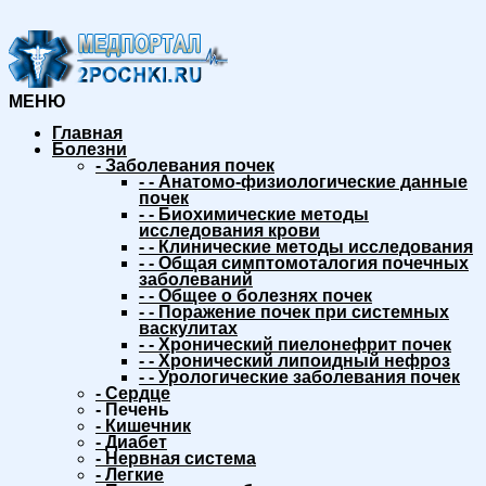
МЕНЮ
Главная
Болезни
-
Заболевания почек
-
-
Анатомо-физиологические данные
почек
-
-
Биохимические методы
исследования крови
-
-
Клинические методы исследования
-
-
Общая симптомоталогия почечных
заболеваний
-
-
Общее о болезнях почек
-
-
Поражение почек при системных
васкулитах
-
-
Хронический пиелонефрит почек
-
-
Хронический липоидный нефроз
-
-
Урологические заболевания почек
-
Сердце
-
Печень
-
Кишечник
-
Диабет
-
Нервная система
-
Легкие