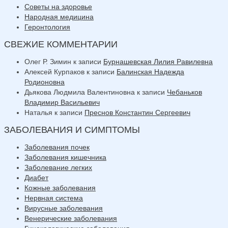
Советы на здоровье
Народная медицина
Геронтология
СВЕЖИЕ КОММЕНТАРИИ
Олег Р. Зимин
к записи
Бурнашевская Лилия Равилевна
Алексей Курпаков
к записи
Балинская Надежда
Родионовна
Дьякова Людмила Валентиновна
к записи
Чебаньков
Владимир Васильевич
Наталья
к записи
Преснов Константин Сергеевич
ЗАБОЛЕВАНИЯ И СИМПТОМЫ
Заболевания почек
Заболевания кишечника
Заболевание легких
Диабет
Кожные заболевания
Нервная система
Вирусные заболевания
Венерические заболевания