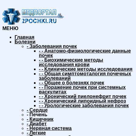
МЕНЮ
Главная
Болезни
-
Заболевания почек
-
-
Анатомо-физиологические данные
почек
-
-
Биохимические методы
исследования крови
-
-
Клинические методы исследования
-
-
Общая симптомоталогия почечных
заболеваний
-
-
Общее о болезнях почек
-
-
Поражение почек при системных
васкулитах
-
-
Хронический пиелонефрит почек
-
-
Хронический липоидный нефроз
-
-
Урологические заболевания почек
-
Сердце
-
Печень
-
Кишечник
-
Диабет
-
Нервная система
-
Легкие