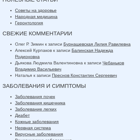
Советы на здоровье
Народная медицина
Геронтология
СВЕЖИЕ КОММЕНТАРИИ
Олег Р. Зимин
к записи
Бурнашевская Лилия Равилевна
Алексей Курпаков
к записи
Балинская Надежда
Родионовна
Дьякова Людмила Валентиновна
к записи
Чебаньков
Владимир Васильевич
Наталья
к записи
Преснов Константин Сергеевич
ЗАБОЛЕВАНИЯ И СИМПТОМЫ
Заболевания почек
Заболевания кишечника
Заболевание легких
Диабет
Кожные заболевания
Нервная система
Вирусные заболевания