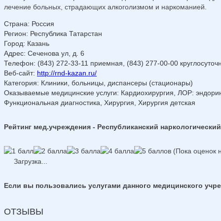
лечение больных, страдающих алкоголизмом и наркоманией.
Страна
:
Россия
Регион
:
Республика Татарстан
Город
:
Казань
Адрес
:
Сеченова ул, д. 6
Телефон
:
(843) 272-33-11 приемная, (843) 277-00-00 круглосуточ
Веб-сайт
:
http://rnd-kazan.ru/
Категория
: Клиники, больницы, диспансеры (стационары)
Оказываемые медицинские услуги
: Кардиохирургия, ЛОР: эндор
Функциональная диагностика, Хирургия, Хирургия детская
Рейтинг мед.учреждения - Республиканский наркологически
(Пока оценок н
Загрузка...
Если вы пользовались услугами данного медицинского учреж
ОТЗЫВЫ