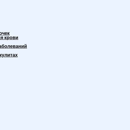
очек
я крови
аболеваний
кулитах