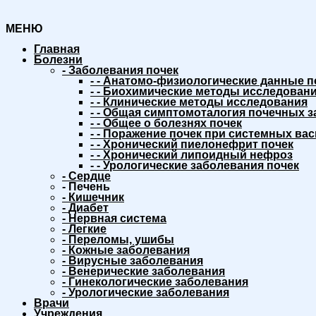
МЕНЮ
Главная
Болезни
-
Заболевания почек
-
-
Анатомо-физиологические данные п
-
-
Биохимические методы исследовани
-
-
Клинические методы исследования
-
-
Общая симптомоталогия почечных з
-
-
Общее о болезнях почек
-
-
Поражение почек при системных вас
-
-
Хронический пиелонефрит почек
-
-
Хронический липоидный нефроз
-
-
Урологические заболевания почек
-
Сердце
-
Печень
-
Кишечник
-
Диабет
-
Нервная система
-
Легкие
-
Переломы, ушибы
-
Кожные заболевания
-
Вирусные заболевания
-
Венерические заболевания
-
Гинекологические заболевания
-
Урологические заболевания
Врачи
Учреждения