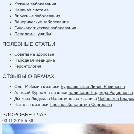
Кожные заболевания
Нервная система
Вирусные заболевания
Венерические заболевания
Гинекологические заболевания
Переломы, ушибы
ПОЛЕЗНЫЕ СТАТЬИ
Советы на здоровье
Народная медицина
Геронтология
ОТЗЫВЫ О ВРАЧАХ
Олег Р. Зимин
к записи
Бурнашевская Лилия Равилевна
Алексей Курпаков
к записи
Балинская Надежда Родионовна
Дьякова Людмила Валентиновна
к записи
Чебаньков Влади
Наталья
к записи
Преснов Константин Сергеевич
ЗДОРОВЬЕ ГЛАЗ
03.11.2015 5:56