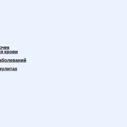
очек
я крови
аболеваний
кулитах