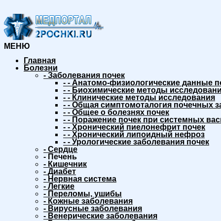
МЕНЮ
Главная
Болезни
-
Заболевания почек
-
-
Анатомо-физиологические данные п
-
-
Биохимические методы исследовани
-
-
Клинические методы исследования
-
-
Общая симптомоталогия почечных з
-
-
Общее о болезнях почек
-
-
Поражение почек при системных вас
-
-
Хронический пиелонефрит почек
-
-
Хронический липоидный нефроз
-
-
Урологические заболевания почек
-
Сердце
-
Печень
-
Кишечник
-
Диабет
-
Нервная система
-
Легкие
-
Переломы, ушибы
-
Кожные заболевания
-
Вирусные заболевания
-
Венерические заболевания