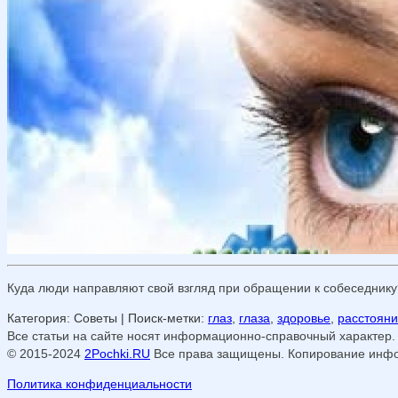
Куда люди направляют свой взгляд при обращении к собеседнику? 
Категория: Советы
| Поиск-метки:
глаз
,
глаза
,
здоровье
,
расстоян
Все статьи на сайте носят информационно-справочный характер.
© 2015-2024
2Pochki.RU
Все права защищены. Копирование инфор
Политика конфиденциальности