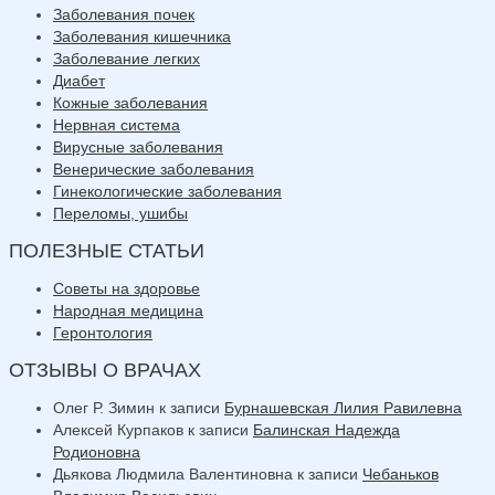
Заболевания почек
Заболевания кишечника
Заболевание легких
Диабет
Кожные заболевания
Нервная система
Вирусные заболевания
Венерические заболевания
Гинекологические заболевания
Переломы, ушибы
ПОЛЕЗНЫЕ СТАТЬИ
Советы на здоровье
Народная медицина
Геронтология
ОТЗЫВЫ О ВРАЧАХ
Олег Р. Зимин
к записи
Бурнашевская Лилия Равилевна
Алексей Курпаков
к записи
Балинская Надежда
Родионовна
Дьякова Людмила Валентиновна
к записи
Чебаньков