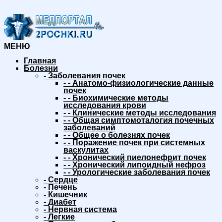
МЕНЮ
Главная
Болезни
-
Заболевания почек
-
-
Анатомо-физиологические данные
почек
-
-
Биохимические методы
исследования крови
-
-
Клинические методы исследования
-
-
Общая симптомоталогия почечных
заболеваний
-
-
Общее о болезнях почек
-
-
Поражение почек при системных
васкулитах
-
-
Хронический пиелонефрит почек
-
-
Хронический липоидный нефроз
-
-
Урологические заболевания почек
-
Сердце
-
Печень
-
Кишечник
-
Диабет
-
Нервная система
-
Легкие