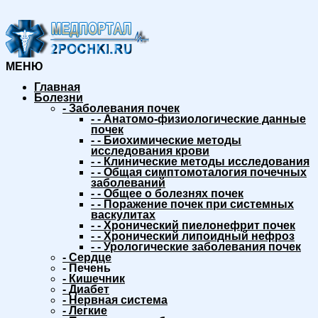
МЕНЮ
Главная
Болезни
-
Заболевания почек
-
-
Анатомо-физиологические данные
почек
-
-
Биохимические методы
исследования крови
-
-
Клинические методы исследования
-
-
Общая симптомоталогия почечных
заболеваний
-
-
Общее о болезнях почек
-
-
Поражение почек при системных
васкулитах
-
-
Хронический пиелонефрит почек
-
-
Хронический липоидный нефроз
-
-
Урологические заболевания почек
-
Сердце
-
Печень
-
Кишечник
-
Диабет
-
Нервная система
-
Легкие