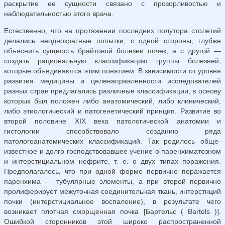
раскрытие ее сущности связано с прозорливостью и
наблюдательностью этого врача.
Естественно, что на протяжении последних полутора столетий
дела­лись неоднократные попытки, с одной стороны, глубже
объяснить сущность брайтовой болезни почек, а с другой —
создать рациональную классификацию группы болезней,
которые объединяются этим понятием. В зависимости от уровня
развития медицины и целенаправленности исследователей
разных стран предлагались различные классификации, в основу
которых был положен либо анатомический, либо клинический,
либо этиологический и патогенетический принцип. Развитие во
второй половине XIX века патологической анатомии и
гистологии способствовало созданию ряда
патологоанатомических классификаций. Так родилось обще­
известное и долго господствовавшее учение о паренхиматозном
и интерстициальном нефрите, т. е. о двух типах поражения.
Предполагалось, что при одной форме первично поражается
паренхима — тубулярные элементы, а при второй первично
пролиферирует межуточная соединительная ткань, интерстнций
почки (интерстициальное воспаление), в результате чего
возникает плотная сморщенная почка [Бартельс ( Bartels )].
Ошибкой сторонников этой широко распространенной