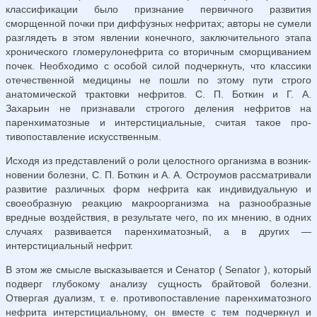
классификации было признание первичного развития
сморщенной почки при диффузных нефритах; авторы не сумели
разглядеть в этом явлении конечного, заключи­тельного этапа
хронического гломерулонефрита со вторичным сморщиванием
почек. Необходимо с особой силой подчеркнуть, что классики
отечественной медицины не пошли по этому пути строго
анатомической трактовки нефритов. С. П. Боткин и Г. А.
Захарьин не признавали строгого деления нефритов на
паренхиматозные и интерстициальные, считая такое про­
тивопоставление искусственным.
Исходя из представлений о роли целостного организма в возник­
новении болезни, С. П. Боткин и А. А. Остроумов рассматривали
развитие различных форм нефрита как индивидуальную и
своеобразную реакцию макроорганизма на разнообразные
вредные воздействия, в ре­зультате чего, по их мнению, в одних
случаях развивается паренхима­тозный, а в других —
интерстициальный нефрит.
В этом же смысле высказывается и Сенатор ( Senator ), который
под­верг глубокому анализу сущность брайтовой болезни.
Отвергая дуализм, т. е. противопоставление паренхиматозного
нефрита интерстициальному, он вместе с тем подчеркнул и