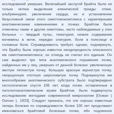
исследований умерших. Величайшей заслугой Брайта было не
только четкое выделение клинической триады: отеки,
альбуминурия, увеличение сердца, но и установление
безусловной связи этого симптомокомплекса с харак­терными
анатомическими изменениями в почках. Брайтом были
отмечены также и другие симптомы, часто наблюдаемые у этих
больных — твердый пульс, гематурия, низкое содержание
мочевины в моче, нередко олигурия, боли в пояснице и
головные боли. Справедливость требует, однако, подчеркнуть,
что Брайту была хорошо известна неоднородность описанного
им симптомокомплекса; он отнюдь не считал его единым. Он
сам выделил три типа анатомического поражения почек,
найденных им у лиц, умерших от данной болезни: увеличенную
желтую пятнистую почку, большую красную зернистую почку,
сморщенную плотную шероховатую почку. Подчеркнутое им
многообразие анатомического субстрата было подтверждено
гистологически спустя 106 лет, когда почки, оставленные в
патологоанатомическом музее Брайтом, были подвергнуты
исследова­нию методами современной микроскопии [Осман (
Osman ), 1933]. Следует признать, что эти хорошо известные
теперь болезни по справедливости более 100 лет продолжают
именоваться брайтовой болезнью почек, ибо подлинное