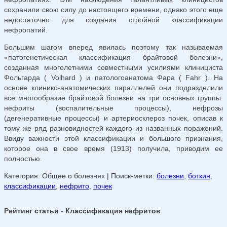
сохранили свою силу до настоящего времени, однако этого еще
недостаточно для создания стройной классификации
нефропатий.
Большим шагом вперед явилась поэтому так называемая
«патогенетическая классификация брайтовой болезни»,
созданная многолетними совместными усилиями клинициста
Фольгарда ( Volhard ) и патологоанатома Фара ( Fahr ). На
основе клинико-анатомических параллелей они подразделили
все многообразие брайтовой болезни на три основных группы:
нефриты (воспалительные процессы), нефрозы
(дегенеративные процессы) и артериосклероз почек, описав к
тому же ряд разновидностей каждого из названных поражений.
Ввиду важности этой классификации и большого признания,
которое она в свое время (1913) получила, приво­дим ее
полностью.
Категория: Общее о болезнях
| Поиск-метки:
болезни
,
боткин
,
классификации
,
нефрито
,
почек
Рейтинг статьи - Классификация нефритов