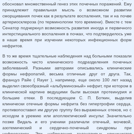
обосновал множественный генез этих почечных поражений. Ему
принадлежит правильная мысль о возможном развитии
сморщивания почек как в результате воспаления, так и на почве
артериосклероза (по терминологии того времени). Вместе с тем
Сенатор подчеркнул возможность развития иногда и первичного
интерстициального воспаления в почках, что подтвердилось уже
в наше время при изучении некоторых инфекционных форм
нефритов.
В то же время тщательные наблюдения над больными показали
возможность чисто клинического подразделения почечных
заболеваний. Разными авторами описывались клинические
формы нефропатий, весьма отличные друг от друга. Так,
француз Райе ( Rayer ), например, еще около 100 лет назад
выделил своеобразный «альбуминозный» нефрит, при котором в
клинической картине ведущими были высокая протеинурия и
большие отеки. В последующем С. П. Боткин, выделив
клинически отечные формы нефрита без гипертрофии сердца,
противопоставил им другую группу без выраженных отеков, но с
исходом в уремию или апоплектический инсульт. Значительно
позже Видаль и его ученики различали отечный, мочевой,
азотемический и сердечно-почечный синдромы при
нефропатиях. Эти наблюдения талантливых клиницистов