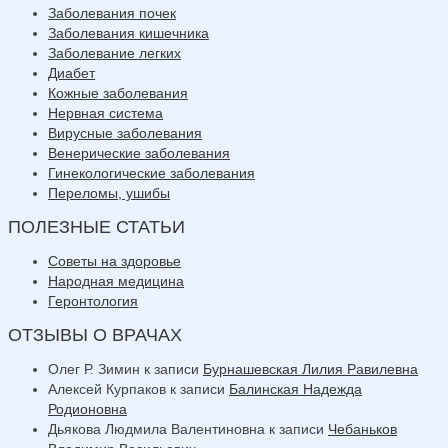
Заболевания почек
Заболевания кишечника
Заболевание легких
Диабет
Кожные заболевания
Нервная система
Вирусные заболевания
Венерические заболевания
Гинекологические заболевания
Переломы, ушибы
ПОЛЕЗНЫЕ СТАТЬИ
Советы на здоровье
Народная медицина
Геронтология
ОТЗЫВЫ О ВРАЧАХ
Олег Р. Зимин
к записи
Бурнашевская Лилия Равилевна
Алексей Курпаков
к записи
Балинская Надежда
Родионовна
Дьякова Людмила Валентиновна
к записи
Чебаньков