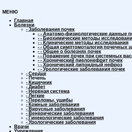
МЕНЮ
Главная
Болезни
-
Заболевания почек
-
-
Анатомо-физиологические данные п
-
-
Биохимические методы исследовани
-
-
Клинические методы исследования
-
-
Общая симптомоталогия почечных з
-
-
Общее о болезнях почек
-
-
Поражение почек при системных вас
-
-
Хронический пиелонефрит почек
-
-
Хронический липоидный нефроз
-
-
Урологические заболевания почек
-
Сердце
-
Печень
-
Кишечник
-
Диабет
-
Нервная система
-
Легкие
-
Переломы, ушибы
-
Кожные заболевания
-
Вирусные заболевания
-
Венерические заболевания
-
Гинекологические заболевания
-
Урологические заболевания
Врачи
Учреждения