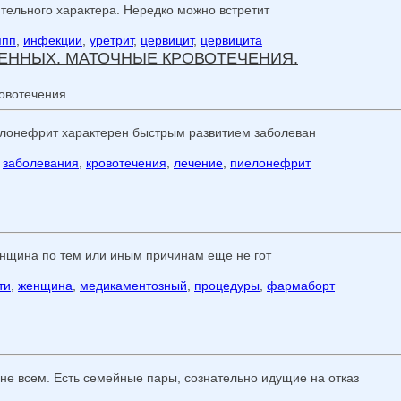
тельного характера. Нередко можно встретит
ппп
,
инфекции
,
уретрит
,
цервицит
,
цервицита
ЕННЫХ. МАТОЧНЫЕ КРОВОТЕЧЕНИЯ.
лонефрит характерен быстрым развитием заболеван
,
заболевания
,
кровотечения
,
лечение
,
пиелонефрит
нщина по тем или иным причинам еще не гот
ти
,
женщина
,
медикаментозный
,
процедуры
,
фармаборт
 не всем. Есть семейные пары, сознательно идущие на отказ