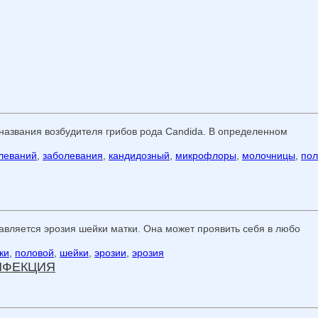
 названия возбудителя грибов рода Candida. В определенном
леваний
,
заболевания
,
кандидозный
,
микрофлоры
,
молочницы
,
пол
вляется эрозия шейки матки. Она может проявить себя в любо
ки
,
половой
,
шейки
,
эрозии
,
эрозия
НФЕКЦИЯ