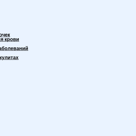
очек
я крови
аболеваний
кулитах