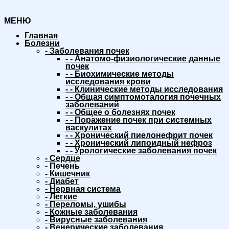
МЕНЮ
Главная
Болезни
-
Заболевания почек
-
-
Анатомо-физиологические данные
почек
-
-
Биохимические методы
исследования крови
-
-
Клинические методы исследования
-
-
Общая симптомоталогия почечных
заболеваний
-
-
Общее о болезнях почек
-
-
Поражение почек при системных
васкулитах
-
-
Хронический пиелонефрит почек
-
-
Хронический липоидный нефроз
-
-
Урологические заболевания почек
-
Сердце
-
Печень
-
Кишечник
-
Диабет
-
Нервная система
-
Легкие
-
Переломы, ушибы
-
Кожные заболевания
-
Вирусные заболевания
-
Венерические заболевания