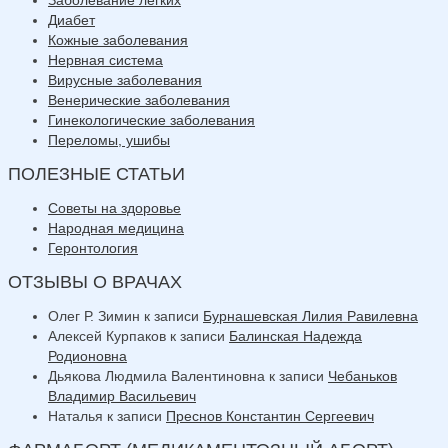
Диабет
Кожные заболевания
Нервная система
Вирусные заболевания
Венерические заболевания
Гинекологические заболевания
Переломы, ушибы
ПОЛЕЗНЫЕ СТАТЬИ
Советы на здоровье
Народная медицина
Геронтология
ОТЗЫВЫ О ВРАЧАХ
Олег Р. Зимин
к записи
Бурнашевская Лилия Равилевна
Алексей Курпаков
к записи
Балинская Надежда
Родионовна
Дьякова Людмила Валентиновна
к записи
Чебаньков
Владимир Васильевич
Наталья
к записи
Преснов Константин Сергеевич