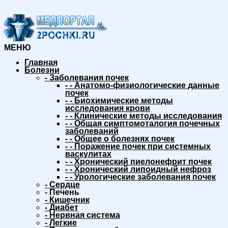
МЕНЮ
Главная
Болезни
-
Заболевания почек
-
-
Анатомо-физиологические данные
почек
-
-
Биохимические методы
исследования крови
-
-
Клинические методы исследования
-
-
Общая симптомоталогия почечных
заболеваний
-
-
Общее о болезнях почек
-
-
Поражение почек при системных
васкулитах
-
-
Хронический пиелонефрит почек
-
-
Хронический липоидный нефроз
-
-
Урологические заболевания почек
-
Сердце
-
Печень
-
Кишечник
-
Диабет
-
Нервная система
-
Легкие