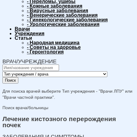
-
Переломы, ушибы
-
Кожные заболевания
-
Вирусные заболевания
-
Венерические заболевания
-
Гинекологические заболевания
-
Урологические заболевания
Врачи
Учреждения
Статьи
-
Народная медицина
-
Советы на здоровье
-
Геронтология
ВРАЧ/УЧРЕЖДЕНИЕ
Поиск
Для поиска врачей выберите Тип учреждения - "Врачи ЛПУ" или
"Врачи частной практики".
Поиск врача/больницы
Лечение кистозного перерождения
почек
ЗАБОЛЕВАНИЯ И СИМПТОМЫ