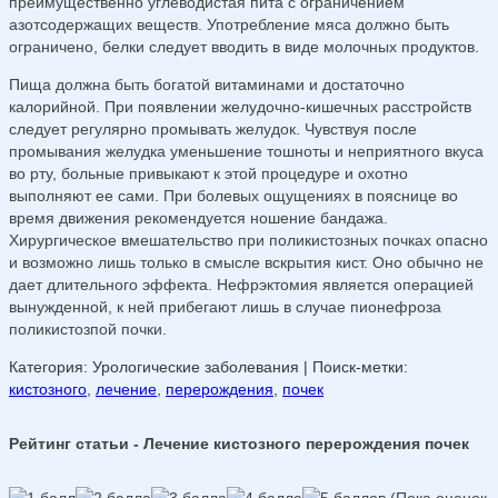
преимущественно углеводистая пита с ограничением
азотсодержащих веществ. Употребление мяса должно быть
ограничено, белки следует вводить в виде молочных продуктов.
Пища должна быть богатой витаминами и достаточно
калорийной. При появлении желудочно-кишечных расстройств
следует регулярно промывать желудок. Чувствуя после
промывания желудка уменьшение тошноты и неприятного вкуса
во рту, больные привыкают к этой процедуре и охотно
выполняют ее сами. При болевых ощущениях в пояснице во
время движения рекомендуется ношение бандажа.
Хирургическое вмешательство при поликистозных почках опасно
и возможно лишь только в смысле вскрытия кист. Оно обычно не
дает длительного эффекта. Нефрэктомия является операцией
вынужденной, к ней прибегают лишь в случае пионефроза
поликистозпой почки.
Категория: Урологические заболевания
| Поиск-метки:
кистозного
,
лечение
,
перерождения
,
почек
Рейтинг статьи - Лечение кистозного перерождения почек
(Пока оценок