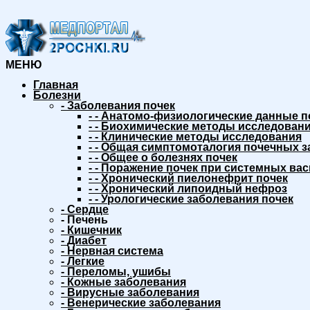
МЕНЮ
Главная
Болезни
-
Заболевания почек
-
-
Анатомо-физиологические данные п
-
-
Биохимические методы исследовани
-
-
Клинические методы исследования
-
-
Общая симптомоталогия почечных з
-
-
Общее о болезнях почек
-
-
Поражение почек при системных вас
-
-
Хронический пиелонефрит почек
-
-
Хронический липоидный нефроз
-
-
Урологические заболевания почек
-
Сердце
-
Печень
-
Кишечник
-
Диабет
-
Нервная система
-
Легкие
-
Переломы, ушибы
-
Кожные заболевания
-
Вирусные заболевания
-
Венерические заболевания