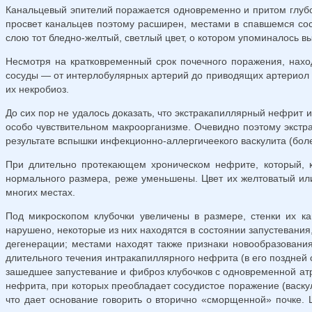
Канальцевый эпителий поражается одновременно и притом глубок
просвет канальцев поэтому расширен, местами в спавшемся со
слою тот бледно-желтый, светлый цвет, о котором упоминалось в
Несмотря на кратковременный срок почечного поражения, нахо
сосуды — от интерлобулярных артерий до приводящих артериол 
их некробиоз.
До сих пор не удалось доказать, что экстракапиллярный нефрит 
особо чувствительном макроорганизме. Очевидно поэтому экстр
результате вспышки инфекционно-аллергичеекого васкулита (бо
При длительно протекающем хроническом нефрите, который, к
нормального размера, реже уменьшены. Цвет их желтоватый или
многих местах.
Под микроскопом клубочки увеличены в размере, стенки их ка
нарушено, некоторые из них находятся в состоянии запустевани
дегенерации; местами находят также признаки новообразовани
длительного течения интракапиллярного нефрита (в его поздней
зашедшее запустевание и фиброз клубочков с одновременной атр
нефрита, при которых преобладает сосудистое поражение (васкул
что дает основание говорить о вторично «сморщенной» почке. 