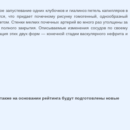
 запу­стевание одних клубочков и гиалиноз петель капилляров в
я, что придает почечному ри­сунку гомогенный, однообразный
том. Стенки мелких почечных артерий во много раз утолщены за
х полного закрытия. Описываемые изменения сосудов по своему
ация этих двух форм — конечной стадии васкулярного нефрита и
 также на основании рейтинга будут подготовлены новые