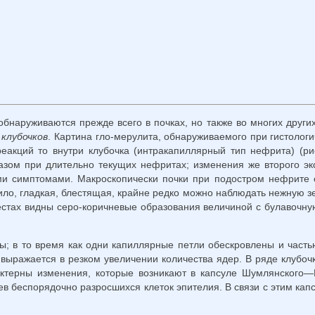
бнару­живаются прежде всего в почках, но также во многих други
ь
клубочков
. Картина гло-мерулита, обнаруживаемого при гистоло
акций то внутри клубочка (интракапиллярный тип нефрита) (рис.
азом при длительно текущих нефритах; изменения же второго экс
и симптомами. Макроскопически почки при подостром нефрите о
ло, гладкая, блестящая, крайне редко можно наблюдать нежную зе
местах видны серо-коричневые образования величиной с булавочну
; в то время как одни капиллярные петли обескровлены и частью 
выражается в резком увеличении количества ядер. В ряде клубочк
рактерны изменения, которые возникают в кап­суле Шумлянского
ев беспорядочно разросшихся клеток эпителия. В связи с этим ка