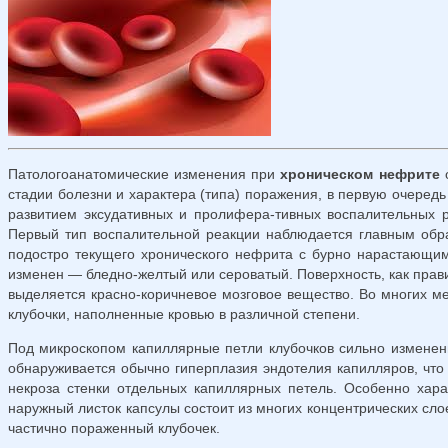
Патологоанатомические изменения при
хроническом нефрите
о
стадии болезни и характера (типа) поражения, в первую очеред
развитием эксудативных и пролифера-тивных воспалительных ре
Первый тип воспалительной реакции наблюдается главным об­р
подостро текущего хронического нефрита с бурно нарастающим
изменен — бледно-желтый или сероватый. Поверхность, как прави
выделяется красно-коричневое мозговое веще­ство. Во многих 
клубочки, наполненные кровью в различной степени.
Под микроскопом капиллярные петли клубочков сильно изменены
обнаруживается обычно гиперплазия эндотелия капилляров, что 
некроза стенки отдельных капил­лярных петель. Особенно ха
наружный листок капсулы состоит из многих концентрических сло
частично пораженный клубочек.