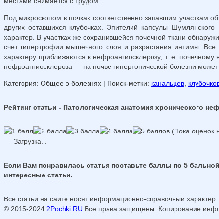
местами снимается с трудом.
Под микроскопом в почках соответственно запавшим участкам об
других остав­шихся клубочках. Эпителий капсулы Шумлянског
характер. В участках же сохранившейся почечной ткани обнару
счет гипертрофии мышечного слоя и разрастания интимы. Все 
характеру приближаются к нефроангиосклерозу, т. е. почечном
нефроангиосклероза — на почве гипертонической болезни может 
Категория: Общее о болезнях
| Поиск-метки:
канальцев
,
клубочко
Рейтинг статьи - Патологическая анатомия хронического не
(Пока оценок н
Загрузка...
Если Вам понравилась статья поставьте баллы по 5 бальной
интересные статьи.
Все статьи на сайте носят информационно-справочный характер.
© 2015-2024
2Pochki.RU
Все права защищены. Копирование инфор