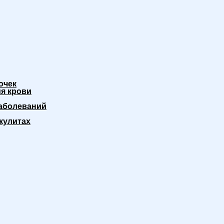
очек
я крови
аболеваний
кулитах