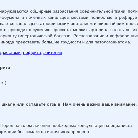
наруживаются обширные разрастания соединительной ткани, полное
о—Боумена и почечных канальцев местами полностью атрофируетс
живаются канальцы с атрофическим эпителием и широчайшим просве
это приводит к сужению просвета мелких артериол вплоть до и
у варианту гипертонической болезни. Распознавание и дифференци
иногда представить большие трудности и для патологоанатома.
в
,
местами
,
нефрита
,
эпителия
фрита
ет)
 шкале или оставьте отзыв. Нам очень важно ваше внимание,
 Перед началом лечения необходима консультация специалиста.
мации без ссылки на источник запрещено.