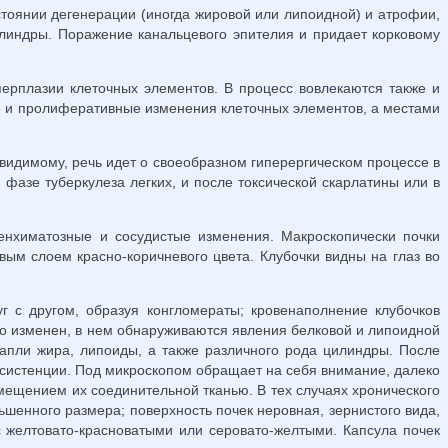
стоянии дегенерации (иногда жировой или липоидной) и атрофии,
линдры. Поражение канальцевого эпителия и придает корковому
ерплазии клеточных элементов. В процесс вовлекаются также и
е и пролиферативные изменения клеточных элементов, а местами
-видимому, речь идет о своеобразном гиперергическом процессе в
азе туберкулеза легких, и после токсической скарлатины или в
енхиматозные и сосудистые изменения. Макроскопически почки
ым слоем красно-коричневого цвета. Клубочки видны на глаз во
г с другом, образуя конгломераты; кровенаполнение клубочков
ко изменен, в нем обнаруживаются явления белковой и липоидной
апли жира, липоиды, а также различного рода цилиндры. После
си­стенции. Под микроскопом обращает на себя внимание, далеко
мещением их соединительной тканью. В тех случаях хронического
ьшенного размера; поверхность почек неровная, зернистого вида,
с желтовато-красноватыми или серовато-желтыми. Капсула почек