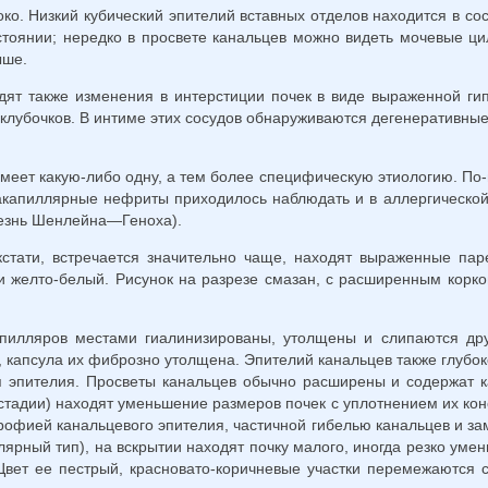
о. Низкий кубический эпителий вставных отделов находится в со
стоянии; нередко в просвете канальцев можно видеть мочевые ци
ыше.
дят также изменения в интерстиции почек в виде выраженной гип
клубочков. В интиме этих сосудов обнаруживаются дегенеративны
имеет какую-либо одну, а тем более специфическую этиологию. По
акапиллярные нефриты приходилось наблюдать и в аллергической ф
лезнь Шенлейна—Геноха).
стати, встречается значительно чаще, находят выраженные пар
 желто-белый. Рисунок на разре­зе смазан, с расширенным корков
пил­ляров местами гиалинизированы, утолщены и слипаются дру
я, капсула их фиброзно утолщена. Эпителий канальцев также глубо
я эпителия. Просветы канальцев обычно расширены и содержат к
 стадии) находят уменьшение размеров почек с уплотнением их кон
офией канальцевого эпителия, частичной гибелью канальцев и за
ярный тип), на вскрытии находят почку малого, иногда резко умен
Цвет ее пестрый, красновато-ко­ричневые участки перемежаются 