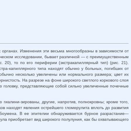
х органах. Изменения эти весьма многообразны в зависимости от
гическом исследовании, бывает различной — с преимущественным
 20), то по его периферии (экстракапиллярный тип) (рис. 21).
тра-капиллярного типа находят обычно у больных, погибших от
бычно несколько увели­чены или нормального размера; цвет их
рнистость. На разрезе на фоне широкого светлого коркового слоя
ю головку, представляющие собой сильно увеличенные по­чечные
гиалини-зированы, другие, напротив, полнокровны; кроме того,
ов находят явления острей­шего гломерулита вплоть до развития
—Боумена. В ее эпителии обнаруживается бурное разрастание—
псула приобретает вид широкого полулуния, как бы охватывающего