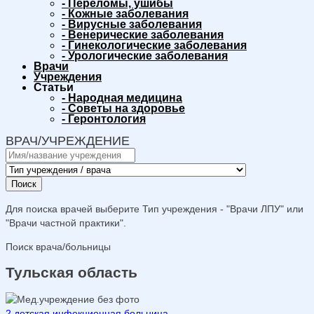
-
Переломы, ушибы
-
Кожные заболевания
-
Вирусные заболевания
-
Венерические заболевания
-
Гинекологические заболевания
-
Урологические заболевания
Врачи
Учреждения
Статьи
-
Народная медицина
-
Советы на здоровье
-
Геронтология
ВРАЧ/УЧРЕЖДЕНИЕ
Поиск
Для поиска врачей выберите Тип учреждения - "Врачи ЛПУ" или
"Врачи частной практики".
Поиск врача/больницы
Тульская область
2 детская инфекционная больница