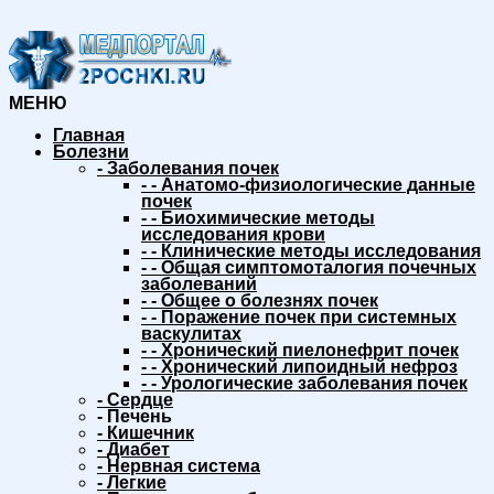
МЕНЮ
Главная
Болезни
-
Заболевания почек
-
-
Анатомо-физиологические данные
почек
-
-
Биохимические методы
исследования крови
-
-
Клинические методы исследования
-
-
Общая симптомоталогия почечных
заболеваний
-
-
Общее о болезнях почек
-
-
Поражение почек при системных
васкулитах
-
-
Хронический пиелонефрит почек
-
-
Хронический липоидный нефроз
-
-
Урологические заболевания почек
-
Сердце
-
Печень
-
Кишечник
-
Диабет
-
Нервная система
-
Легкие