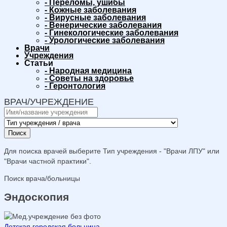
-
Переломы, ушибы
-
Кожные заболевания
-
Вирусные заболевания
-
Венерические заболевания
-
Гинекологические заболевания
-
Урологические заболевания
Врачи
Учреждения
Статьи
-
Народная медицина
-
Советы на здоровье
-
Геронтология
ВРАЧ/УЧРЕЖДЕНИЕ
Поиск
Для поиска врачей выберите Тип учреждения - "Врачи ЛПУ" или
"Врачи частной практики".
Поиск врача/больницы
Эндоскопия
Детская городская больница