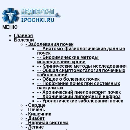
МЕНЮ
Главная
Болезни
-
Заболевания почек
-
-
Анатомо-физиологические данные
почек
-
-
Биохимические методы
исследования крови
-
-
Клинические методы исследования
-
-
Общая симптомоталогия почечных
заболеваний
-
-
Общее о болезнях почек
-
-
Поражение почек при системных
васкулитах
-
-
Хронический пиелонефрит почек
-
-
Хронический липоидный нефроз
-
-
Урологические заболевания почек
-
Сердце
-
Печень
-
Кишечник
-
Диабет
-
Нервная система
-
Легкие