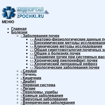
МЕНЮ
Главная
Болезни
-
Заболевания почек
-
-
Анатомо-физиологические данные п
-
-
Биохимические методы исследовани
-
-
Клинические методы исследования
-
-
Общая симптомоталогия почечных з
-
-
Общее о болезнях почек
-
-
Поражение почек при системных вас
-
-
Хронический пиелонефрит почек
-
-
Хронический липоидный нефроз
-
-
Урологические заболевания почек
-
Сердце
-
Печень
-
Кишечник
-
Диабет
-
Нервная система
-
Легкие
-
Переломы, ушибы
-
Кожные заболевания
-
Вирусные заболевания
-
Венерические заболевания