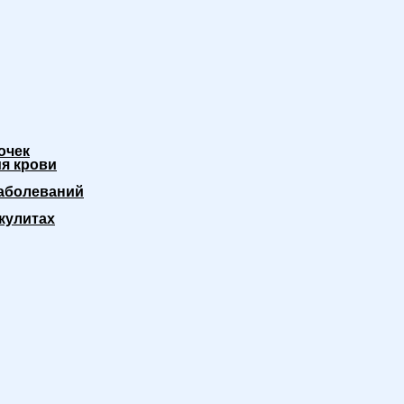
очек
я крови
аболеваний
кулитах