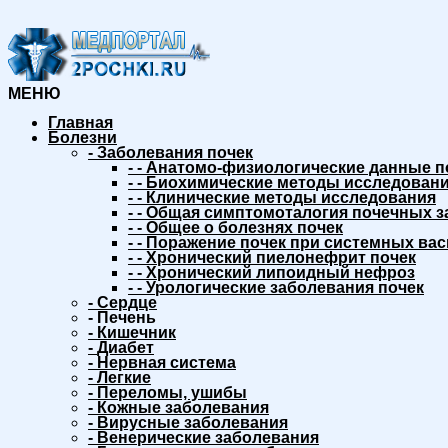
МЕНЮ
Главная
Болезни
-
Заболевания почек
-
-
Анатомо-физиологические данные п
-
-
Биохимические методы исследовани
-
-
Клинические методы исследования
-
-
Общая симптомоталогия почечных з
-
-
Общее о болезнях почек
-
-
Поражение почек при системных вас
-
-
Хронический пиелонефрит почек
-
-
Хронический липоидный нефроз
-
-
Урологические заболевания почек
-
Сердце
-
Печень
-
Кишечник
-
Диабет
-
Нервная система
-
Легкие
-
Переломы, ушибы
-
Кожные заболевания
-
Вирусные заболевания
-
Венерические заболевания