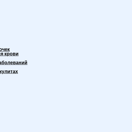
очек
я крови
аболеваний
кулитах