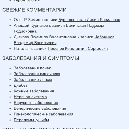
СВЕЖИЕ КОММЕНТАРИИ
Олег Р. Зимин
к записи
Бурнашевская Лилия Равилевна
Алексей Курпаков
к записи
Балинская Надежда
Родионовна
Дьякова Людмила Валентиновна
к записи
Чебаньков
Владимир Васильевич
Наталья
к записи
Преснов Константин Сергеевич
ЗАБОЛЕВАНИЯ И СИМПТОМЫ
Заболевания почек
Заболевания кишечника
Заболевание легких
Диабет
Кожные заболевания
Нервная система
Вирусные заболевания
Венерические заболевания
Гинекологические заболевания
Переломы, ушибы