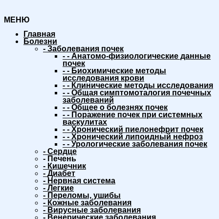
МЕНЮ
Главная
Болезни
-
Заболевания почек
-
-
Анатомо-физиологические данные
почек
-
-
Биохимические методы
исследования крови
-
-
Клинические методы исследования
-
-
Общая симптомоталогия почечных
заболеваний
-
-
Общее о болезнях почек
-
-
Поражение почек при системных
васкулитах
-
-
Хронический пиелонефрит почек
-
-
Хронический липоидный нефроз
-
-
Урологические заболевания почек
-
Сердце
-
Печень
-
Кишечник
-
Диабет
-
Нервная система
-
Легкие
-
Переломы, ушибы
-
Кожные заболевания
-
Вирусные заболевания
-
Венерические заболевания