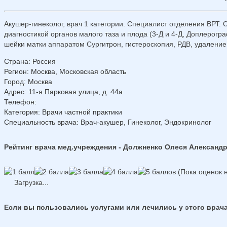
Акушер-гинеколог, врач 1 категории. Специалист отделения ВРТ.
диагностикой органов малого таза и плода (3-Д и 4-Д, Доплерог
шейки матки аппаратом Сургитрон, гистероскопия, РДВ, удалени
Страна
:
Россия
Регион
:
Москва, Московская область
Город
:
Москва
Адрес
:
11-я Парковая улица, д. 44а
Телефон
:
Категория
: Врачи частной практики
Специальность врача
: Врач-акушер, Гинеколог, Эндокринолог
Рейтинг врача мед.учреждения - Должненко Олеся Александ
(Пока оценок н
Загрузка...
Если вы пользовались услугами или лечились у этого врача