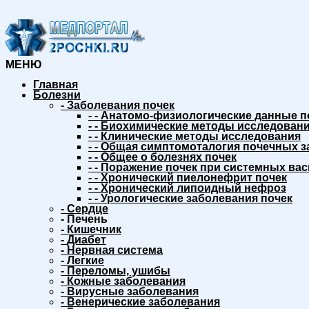
МЕНЮ
Главная
Болезни
-
Заболевания почек
-
-
Анатомо-физиологические данные п
-
-
Биохимические методы исследовани
-
-
Клинические методы исследования
-
-
Общая симптомоталогия почечных з
-
-
Общее о болезнях почек
-
-
Поражение почек при системных вас
-
-
Хронический пиелонефрит почек
-
-
Хронический липоидный нефроз
-
-
Урологические заболевания почек
-
Сердце
-
Печень
-
Кишечник
-
Диабет
-
Нервная система
-
Легкие
-
Переломы, ушибы
-
Кожные заболевания
-
Вирусные заболевания
-
Венерические заболевания