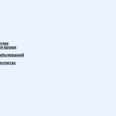
очек
я крови
аболеваний
кулитах