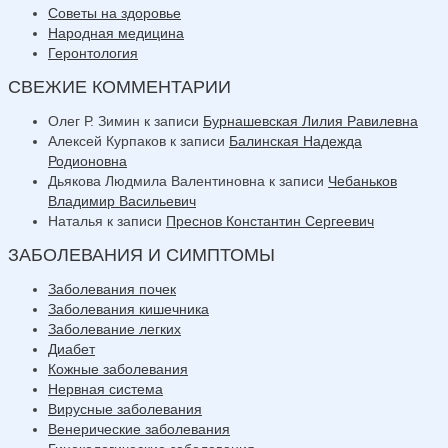
Советы на здоровье
Народная медицина
Геронтология
СВЕЖИЕ КОММЕНТАРИИ
Олег Р. Зимин
к записи
Бурнашевская Лилия Равилевна
Алексей Курпаков
к записи
Балинская Надежда
Родионовна
Дьякова Людмила Валентиновна
к записи
Чебаньков
Владимир Васильевич
Наталья
к записи
Преснов Константин Сергеевич
ЗАБОЛЕВАНИЯ И СИМПТОМЫ
Заболевания почек
Заболевания кишечника
Заболевание легких
Диабет
Кожные заболевания
Нервная система
Вирусные заболевания
Венерические заболевания