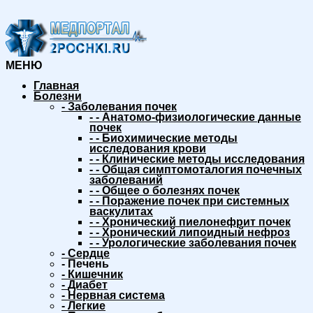
МЕНЮ
Главная
Болезни
-
Заболевания почек
-
-
Анатомо-физиологические данные
почек
-
-
Биохимические методы
исследования крови
-
-
Клинические методы исследования
-
-
Общая симптомоталогия почечных
заболеваний
-
-
Общее о болезнях почек
-
-
Поражение почек при системных
васкулитах
-
-
Хронический пиелонефрит почек
-
-
Хронический липоидный нефроз
-
-
Урологические заболевания почек
-
Сердце
-
Печень
-
Кишечник
-
Диабет
-
Нервная система
-
Легкие